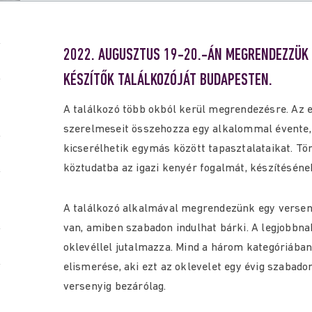
2022. AUGUSZTUS 19-20.-ÁN MEGRENDEZZÜK 
KÉSZÍTŐK TALÁLKOZÓJÁT BUDAPESTEN.
A találkozó több okból kerül megrendezésre. Az e
szerelmeseit összehozza egy alkalommal évente
kicserélhetik egymás között tapasztalataikat. Tö
köztudatba az igazi kenyér fogalmát, készítésének 
A találkozó alkalmával megrendezünk egy verseny
van, amiben szabadon indulhat bárki. A legjobbnak
oklevéllel jutalmazza. Mind a három kategóriában, 
elismerése, aki ezt az oklevelet egy évig szabado
versenyig bezárólag.