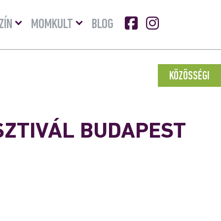
Menü
Menü
ZÍN
MOMKULT
BLOG
lenyitása
lenyitása
KÖZÖSSÉGI
SZTIVÁL BUDAPEST