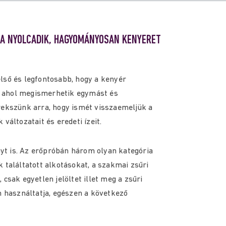
A NYOLCADIK, HAGYOMÁNYOSAN KENYERET
lső és legfontosabb, hogy a kenyér
, ahol megismerhetik egymást és
rekszünk arra, hogy ismét visszaemeljük a
változatait és eredeti ízeit.
t is. Az erőpróbán három olyan kategória
 találtatott alkotásokat, a szakmai zsűri
csak egyetlen jelöltet illet meg a zsűri
n használtatja, egészen a következő