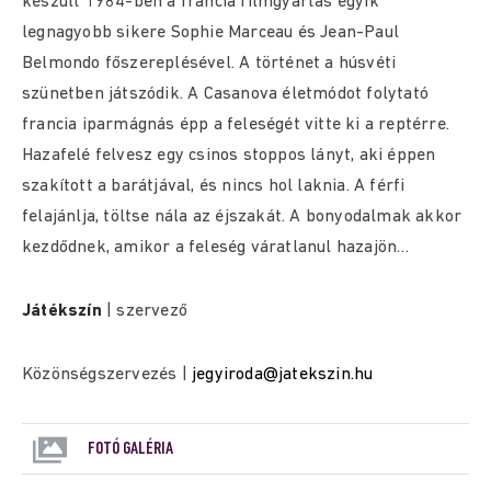
készült 1984-ben a francia filmgyártás egyik
legnagyobb sikere Sophie Marceau és Jean-Paul
Belmondo főszereplésével. A történet a húsvéti
szünetben játszódik. A Casanova életmódot folytató
francia iparmágnás épp a feleségét vitte ki a reptérre.
Hazafelé felvesz egy csinos stoppos lányt, aki éppen
szakított a barátjával, és nincs hol laknia. A férfi
felajánlja, töltse nála az éjszakát. A bonyodalmak akkor
kezdődnek, amikor a feleség váratlanul hazajön…
Játékszín
| szervező
Közönségszervezés |
jegyiroda@jatekszin.hu
FOTÓ GALÉRIA