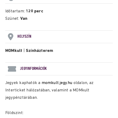
Időtartam:
120 perc
Szünet:
Van
HELYSZÍN
MOMkult
|
Színházterem
JEGYINFORMÁCIÓK
Jegyek kaphatók a
momkult.jegy.hu
oldalon, az
Interticket hálózatában, valamint a MOMkult
jegypénztárában.
Földszint: