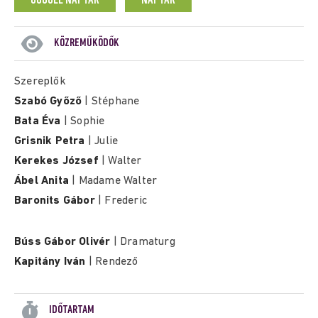
GOOGLE NAPTÁR
NAPTÁR
KÖZREMŰKÖDŐK
Szereplők
Szabó Győző
| Stéphane
Bata Éva
| Sophie
Grisnik Petra
| Julie
Kerekes József
| Walter
Ábel Anita
| Madame Walter
Baronits Gábor
| Frederic
Búss Gábor Olivér
| Dramaturg
Kapitány Iván
| Rendező
IDŐTARTAM