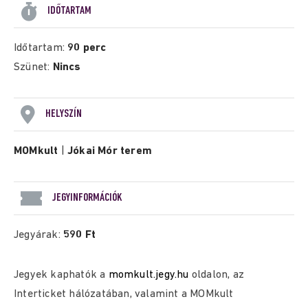
IDŐTARTAM
Időtartam:
90 perc
Szünet:
Nincs
HELYSZÍN
MOMkult
|
Jókai Mór terem
JEGYINFORMÁCIÓK
Jegyárak:
590 Ft
Jegyek kaphatók a
momkult.jegy.hu
oldalon, az
Interticket hálózatában, valamint a MOMkult