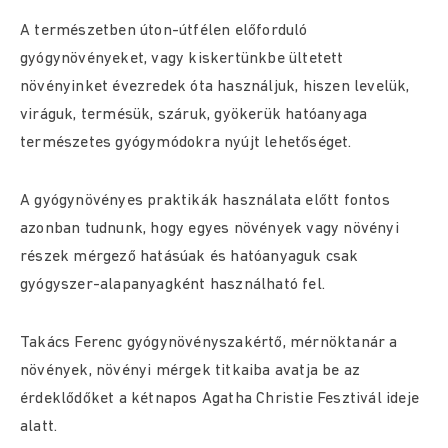
A természetben úton-útfélen előforduló
gyógynövényeket, vagy kiskertünkbe ültetett
növényinket évezredek óta használjuk, hiszen levelük,
viráguk, termésük, száruk, gyökerük hatóanyaga
természetes gyógymódokra nyújt lehetőséget.
A gyógynövényes praktikák használata előtt fontos
azonban tudnunk, hogy egyes növények vagy növényi
részek mérgező hatásúak és hatóanyaguk csak
gyógyszer-alapanyagként használható fel.
Takács Ferenc gyógynövényszakértő, mérnöktanár a
növények, növényi mérgek titkaiba avatja be az
érdeklődőket a kétnapos Agatha Christie Fesztivál ideje
alatt.