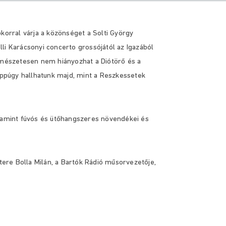
korral várja a közönséget a Solti György
li Karácsonyi concerto grossójától az Igazából
ermészetesen nem hiányozhat a Diótörő és a
ppúgy hallhatunk majd, mint a Reszkessetek
alamint fúvós és ütőhangszeres növendékei és
re Bolla Milán, a Bartók Rádió műsorvezetője,