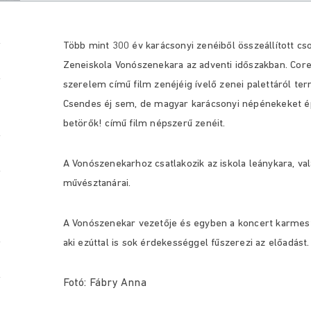
Több mint 300 év karácsonyi zenéiből összeállított cso
Zeneiskola Vonószenekara az adventi időszakban. Corel
szerelem című film zenéjéig ívelő zenei palettáról t
Csendes éj sem, de magyar karácsonyi népénekeket é
betörők! című film népszerű zenéit.
A Vonószenekarhoz csatlakozik az iskola leánykara, v
művésztanárai.
A Vonószenekar vezetője és egyben a koncert karmeste
aki ezúttal is sok érdekességgel fűszerezi az előadást.
Fotó: Fábry Anna