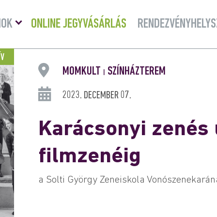
Menü
MOK
ONLINE JEGYVÁSÁRLÁS
RENDEZVÉNYHELYS
lenyitása
ÍV
MOMKULT
SZÍNHÁZTEREM
|
2023. DECEMBER 07.
Karácsonyi zenés 
filmzenéig
a Solti György Zeneiskola Vonószenekará