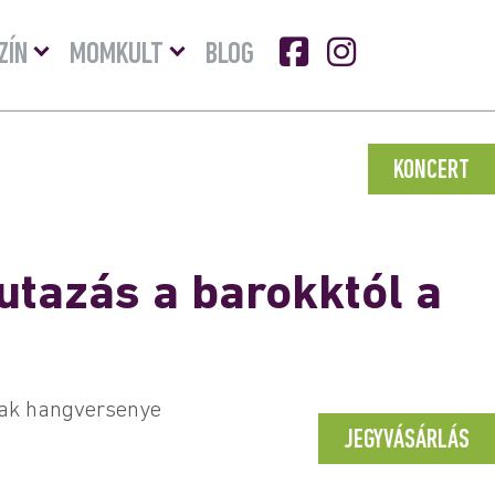
Menü
Menü
ZÍN
MOMKULT
BLOG
lenyitása
lenyitása
KONCERT
utazás a barokktól a
nak hangversenye
JEGYVÁSÁRLÁS