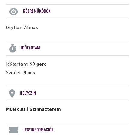
KÖZREMŰKÖDŐK
Gryllus Vilmos
IDŐTARTAM
Időtartam:
60 perc
Szünet:
Nincs
HELYSZÍN
MOMkult
|
Színházterem
JEGYINFORMÁCIÓK