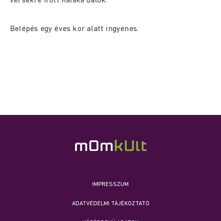
versekre írott
Kaláka
dalok.
Belépés egy éves kor alatt ingyenes.
IMPRESSZUM
ADATVÉDELMI TÁJÉKOZTATÓ