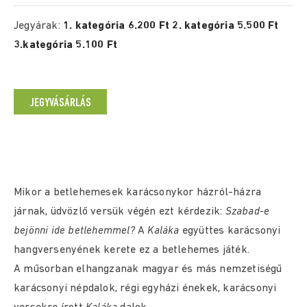
Jegyárak:
1. kategória 6.200 Ft 2. kategória 5.500 Ft
3.kategória 5.100 Ft
JEGYVÁSÁRLÁS
Mikor a betlehemesek karácsonykor házról-házra
járnak, üdvözlő versük végén ezt kérdezik:
Szabad-e
bejönni ide betlehemmel?
A
Kaláka
együttes karácsonyi
hangversenyének kerete ez a betlehemes játék.
A műsorban elhangzanak magyar és más nemzetiségű
karácsonyi népdalok, régi egyházi énekek, karácsonyi