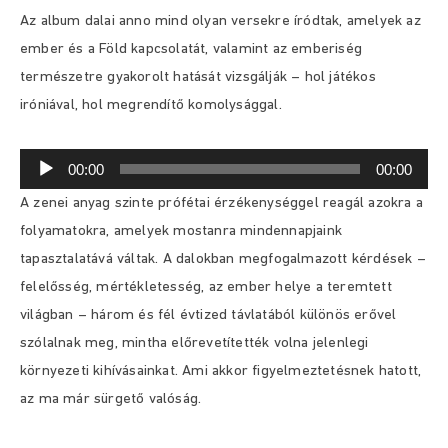
Az album dalai anno mind olyan versekre íródtak, amelyek az
ember és a Föld kapcsolatát, valamint az emberiség
természetre gyakorolt hatását vizsgálják – hol játékos
iróniával, hol megrendítő komolysággal.
Audió
00:00
00:00
lejátszó
A zenei anyag szinte prófétai érzékenységgel reagál azokra a
folyamatokra, amelyek mostanra mindennapjaink
tapasztalatává váltak. A dalokban megfogalmazott kérdések –
felelősség, mértékletesség, az ember helye a teremtett
világban – három és fél évtized távlatából különös erővel
szólalnak meg, mintha előrevetítették volna jelenlegi
környezeti kihívásainkat. Ami akkor figyelmeztetésnek hatott,
az ma már sürgető valóság.