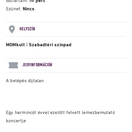
Időtartam:
50 perc
Szünet:
Nincs
HELYSZÍN
MOMkult
|
Szabadtéri színpad
JEGYINFORMÁCIÓK
A belépés díjtalan.
Egy harmincöt évvel ezelőtt felvett lemezbemutató
koncertje