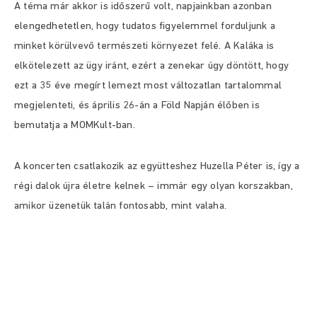
A téma már akkor is időszerű volt, napjainkban azonban
elengedhetetlen, hogy tudatos figyelemmel forduljunk a
minket körülvevő természeti környezet felé. A Kaláka is
elkötelezett az ügy iránt, ezért a zenekar úgy döntött, hogy
ezt a 35 éve megírt lemezt most változatlan tartalommal
megjelenteti, és április 26-án a Föld Napján élőben is
bemutatja a MOMKult-ban.
A koncerten csatlakozik az együtteshez Huzella Péter is, így a
régi dalok újra életre kelnek – immár egy olyan korszakban,
amikor üzenetük talán fontosabb, mint valaha.