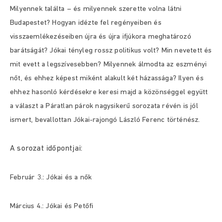
Milyennek találta – és milyennek szerette volna látni
Budapestet? Hogyan idézte fel regényeiben és
visszaemlékezéseiben újra és újra ifjúkora meghatározó
barátságát? Jókai tényleg rossz politikus volt? Min nevetett és
mit evett a legszívesebben? Milyennek álmodta az eszményi
nőt, és ehhez képest miként alakult két házassága? Ilyen és
ehhez hasonló kérdésekre keresi majd a közönséggel együtt
a választ a Páratlan párok nagysikerű sorozata révén is jól
ismert, bevallottan Jókai-rajongó László Ferenc történész.
A sorozat időpontjai:
Február 3.: Jókai és a nők
Március 4.: Jókai és Petőfi