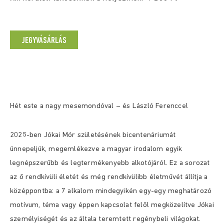
JEGYVÁSÁRLÁS
Hét este a nagy mesemondóval – és László Ferenccel
2025-ben Jókai Mór születésének bicentenáriumát
ünnepeljük, megemlékezve a magyar irodalom egyik
legnépszerűbb és legtermékenyebb alkotójáról. Ez a sorozat
az ő rendkívüli életét és még rendkívülibb életművét állítja a
középpontba: a 7 alkalom mindegyikén egy-egy meghatározó
motívum, téma vagy éppen kapcsolat felől megközelítve Jókai
személyiségét és az általa teremtett regénybeli világokat.