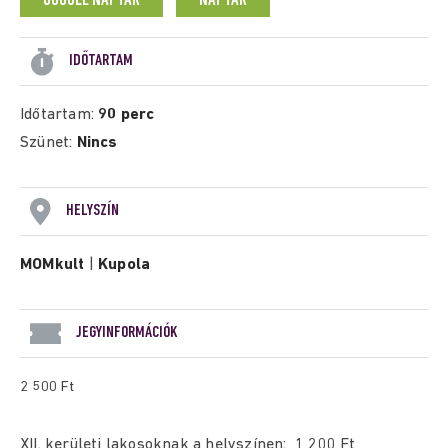
GOOGLE NAPTÁR
NAPTÁR
IDŐTARTAM
Időtartam:
90 perc
Szünet:
Nincs
HELYSZÍN
MOMkult
|
Kupola
JEGYINFORMÁCIÓK
2 500 Ft
XII. kerületi lakosoknak a helyszínen: 1 200 Ft