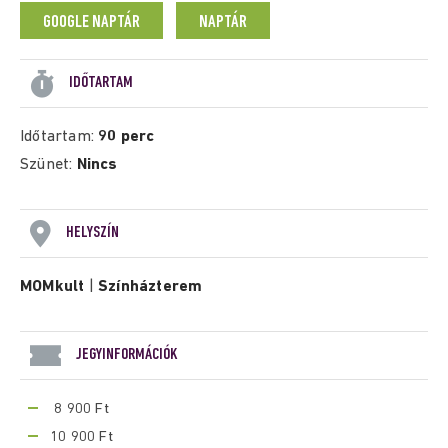
GOOGLE NAPTÁR
NAPTÁR
IDŐTARTAM
Időtartam:
90 perc
Szünet:
Nincs
HELYSZÍN
MOMkult
|
Színházterem
JEGYINFORMÁCIÓK
8 900 Ft
10 900 Ft