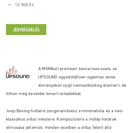
12 900 Ft
JEGYVÁSÁRLÁS
A MOMkult prémium koncertsorozata, az
UPSOUND egyedülállóan izgalmas zenei
élményeket nyújt nemzetközileg elismert, de
itthon még kevésbé ismert előadókkal.
Joep Beving holland zongoraművész a minimalista és a neo-
klasszikus stílus mestere. Kompozícióira a műfaji határok
elmosása jellemző, minden esetben a stílus felett álló