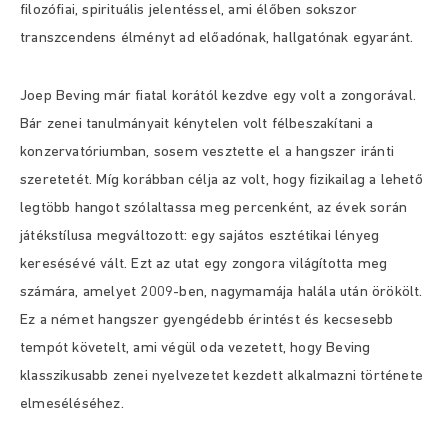
filozófiai, spirituális jelentéssel, ami élőben sokszor
transzcendens élményt ad előadónak, hallgatónak egyaránt.
Joep Beving már fiatal korától kezdve egy volt a zongorával.
Bár zenei tanulmányait kénytelen volt félbeszakítani a
konzervatóriumban, sosem vesztette el a hangszer iránti
szeretetét. Míg korábban célja az volt, hogy fizikailag a lehető
legtöbb hangot szólaltassa meg percenként, az évek során
játékstílusa megváltozott: egy sajátos esztétikai lényeg
keresésévé vált. Ezt az utat egy zongora világította meg
számára, amelyet 2009-ben, nagymamája halála után örökölt.
Ez a német hangszer gyengédebb érintést és kecsesebb
tempót követelt, ami végül oda vezetett, hogy Beving
klasszikusabb zenei nyelvezetet kezdett alkalmazni története
elmeséléséhez.