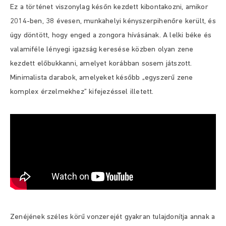
Ez a történet viszonylag későn kezdett kibontakozni, amikor
2014-ben, 38 évesen, munkahelyi kényszerpihenőre került, és
úgy döntött, hogy enged a zongora hívásának. A lelki béke és
valamiféle lényegi igazság keresése közben olyan zene
kezdett előbukkanni, amelyet korábban sosem játszott.
Minimalista darabok, amelyeket később „egyszerű zene
komplex érzelmekhez” kifejezéssel illetett.
Zenéjének széles körű vonzerejét gyakran tulajdonítja annak a