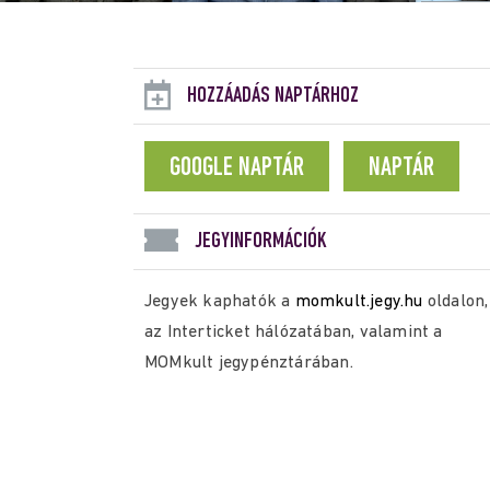
HOZZÁADÁS NAPTÁRHOZ
GOOGLE NAPTÁR
NAPTÁR
JEGYINFORMÁCIÓK
Jegyek kaphatók a
momkult.jegy.hu
oldalon,
az Interticket hálózatában, valamint a
MOMkult jegypénztárában.