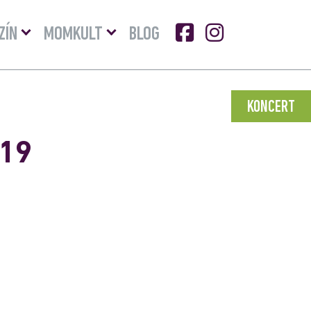
Menü
Menü
ZÍN
MOMKULT
BLOG
lenyitása
lenyitása
KONCERT
019