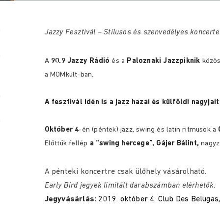
Jazzy Fesztivál – Stílusos és szenvedélyes koncerte
A
90.9 Jazzy Rádió
és a
Paloznaki Jazzpiknik
közös
a MOMkult-ban.
A fesztivál idén is a jazz hazai és külföldi nagyjait
Október 4
-én (péntek) jazz, swing és latin ritmusok a
Előttük fellép
a “swing hercege”, Gájer Bálint,
nagyze
A pénteki koncertre csak ülőhely vásárolható.
Early Bird jegyek limitált darabszámban elérhetők.
Jegyvásárlás:
2019. október 4. Club Des Belugas,