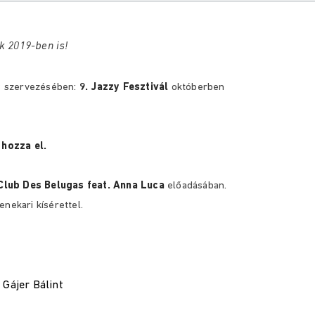
k 2019-ben is!
 szervezésében:
9. Jazzy Fesztivál
októberben
 hozza el.
Club Des Belugas feat. Anna Luca
előadásában.
nekari kísérettel.
 Gájer Bálint