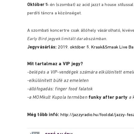
Október 5
-én (szombat) az acid jazzt a house stílussa
perdíti táncra a közönséget.
A szombati koncertre csak állóhely vásárolható, kivéve
Early Bird jegyek limitált darabszámban.
Jegyvásárlás:
2019. október 5. Kraak&Smaak Live B
Mit tartalmaz a VIP jegy?
-belépés a VIP-vendégek számára elkülönített emele
-elkülönített büfé az emeleten
-állófogadás: finger food falatok
-a MOMkult Kupola termében
funky after party
a 
Még több infó:
http://jazzyradio.hu/fooldal/jazzy-fes