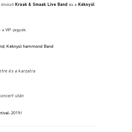
l ötvöző
Kraak & Smaak Live Band
és a
Kéknyúl
 a VIP-jegyek.
and, Kéknyúl hammond Band
tre és a karzatra
koncert után
ztival-2019/