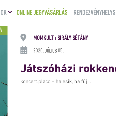
Menü
MOK
ONLINE JEGYVÁSÁRLÁS
RENDEZVÉNYHELYS
lenyitása
ÍV
MOMKULT
SIRÁLY SÉTÁNY
|
2020. JÚLIUS 05.
Játszóházi rokken
koncert.placc – ha esik, ha fúj...