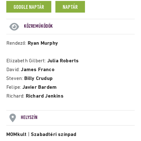
GOOGLE NAPTÁR
NAPTÁR
KÖZREMŰKÖDŐK
Rendező:
Ryan Murphy
Elizabeth Gilbert:
Julia Roberts
David:
James Franco
Steven:
Billy Crudup
Felipe:
Javier Bardem
Richard:
Richard Jenkins
HELYSZÍN
MOMkult
|
Szabadtéri színpad