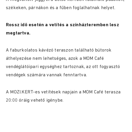
székeken, párnákon és a fűben foglalhatnak helyet.
Rossz idő esetén a vetítés a színházteremben lesz
megtartva.
A faburkolatos kávézó teraszon található bútorok
áthelyezése nem lehetséges, azok a MOM Café
vendéglátóipari egységhez tartoznak, az ott fogyasztó
vendégek számára vannak fenntartva.
A MOZI.KERT-es vetítések napjain a MOM Café terasza
20:00 óráig vehető igénybe.