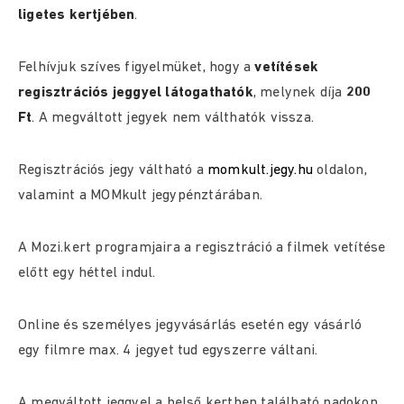
ligetes kertjében
.
Felhívjuk szíves figyelmüket, hogy a
vetítések
regisztrációs jeggyel látogathatók
, melynek díja
200
Ft
. A megváltott jegyek nem válthatók vissza.
Regisztrációs jegy váltható a
momkult.jegy.hu
oldalon,
valamint a MOMkult jegypénztárában.
A Mozi.kert programjaira a regisztráció a filmek vetítése
előtt egy héttel indul.
Online és személyes jegyvásárlás esetén egy vásárló
egy filmre max. 4 jegyet tud egyszerre váltani.
A megváltott jeggyel a belső kertben található padokon,