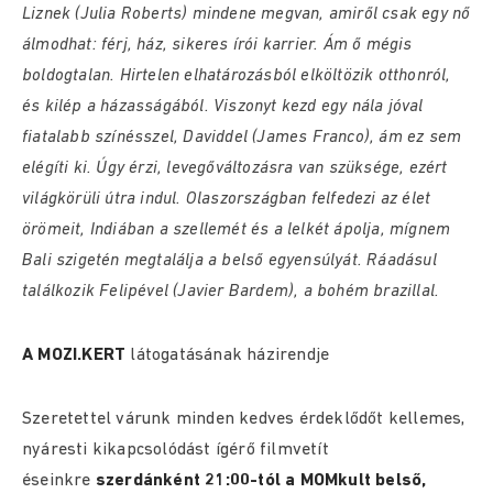
Liznek (Julia Roberts) mindene megvan, amiről csak egy nő
álmodhat: férj, ház, sikeres írói karrier. Ám ő mégis
boldogtalan. Hirtelen elhatározásból elköltözik otthonról,
és kilép a házasságából. Viszonyt kezd egy nála jóval
fiatalabb színésszel, Daviddel (James Franco), ám ez sem
elégíti ki. Úgy érzi, levegőváltozásra van szüksége, ezért
világkörüli útra indul. Olaszországban felfedezi az élet
örömeit, Indiában a szellemét és a lelkét ápolja, mígnem
Bali szigetén megtalálja a belső egyensúlyát. Ráadásul
találkozik Felipével (Javier Bardem), a bohém brazillal.
A MOZI.KERT
látogatásának házirendje
Szeretettel várunk minden kedves érdeklődőt kellemes,
nyáresti kikapcsolódást ígérő filmvetít
éseinkre
szerdánként 21:00-tól a MOMkult belső,