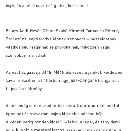
bújik, és a néző csak találgathat, ki kicsoda?
Balázs Andi, Hevér Gábor,
Szabó-Kimmel Tamás
és Péterfy
Bori ezúttal rejtőzködve lépnek színpadra – beszélgetnek,
vitatkoznak, reagálnak és provokálnak, miközben végig
szerepben maradnak.
Járai Máté
Az est házigazdája
, aki vezeti a játékot, kérdez és
jazz-zongora
kavar, miközben a háttérben egy
hangja teszi
teljessé az élményt.
mobiltelefonon keresztül
A közönség sem marad tétlen:
tippelhet és szavazhat, vajon ki kinek a bőrébe bújt.
A végén pedig minden kiderül – lehull a lepel, és fény derül
ki volt a mesterálarcos
arra,
, aki a legjobban rejtőzött el a