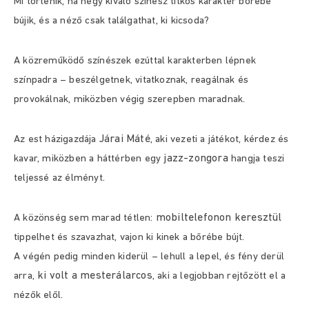
Mi történik, ha négy kiváló színész titkos karakter bőrébe
bújik, és a néző csak találgathat, ki kicsoda?
A közreműködő színészek ezúttal karakterben lépnek
színpadra – beszélgetnek, vitatkoznak, reagálnak és
provokálnak, miközben végig szerepben maradnak.
Járai Máté
Az est házigazdája
, aki vezeti a játékot, kérdez és
jazz-zongora
kavar, miközben a háttérben egy
hangja teszi
teljessé az élményt.
mobiltelefonon keresztül
A közönség sem marad tétlen:
tippelhet és szavazhat, vajon ki kinek a bőrébe bújt.
A végén pedig minden kiderül – lehull a lepel, és fény derül
ki volt a mesterálarcos
arra,
, aki a legjobban rejtőzött el a
nézők elől.