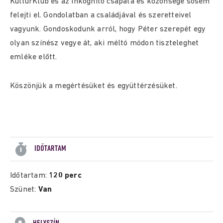
KultúrKlub és az Inkognitó csapata és közönsége sosem
felejti el. Gondolatban a családjával és szeretteivel
vagyunk. Gondoskodunk arról, hogy Péter szerepét egy
olyan színész vegye át, aki méltó módon tiszteleghet
emléke előtt.
Köszönjük a megértésüket és együttérzésüket.
IDŐTARTAM
Időtartam:
120 perc
Szünet:
Van