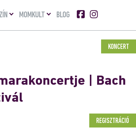
Menü
Menü
ZÍN
MOMKULT
BLOG
lenyitása
lenyitása
KONCERT
amarakoncertje | Bach
ivál
REGISZTRÁCIÓ