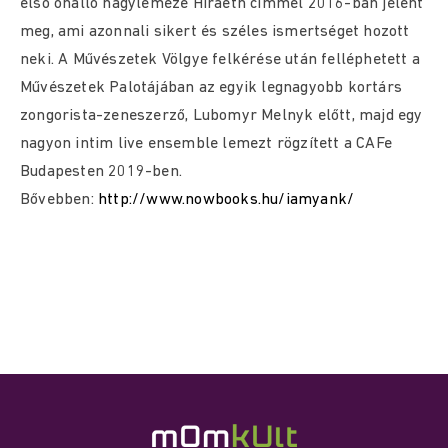
első önálló nagylemeze Hiraeth címmel 2016-ban jelent
meg, ami azonnali sikert és széles ismertséget hozott
neki. A Művészetek Völgye felkérése után felléphetett a
Művészetek Palotájában az egyik legnagyobb kortárs
zongorista-zeneszerző, Lubomyr Melnyk előtt, majd egy
nagyon intim live ensemble lemezt rögzített a CAFe
Budapesten 2019-ben.
Bővebben:
http://www.nowbooks.hu/iamyank/