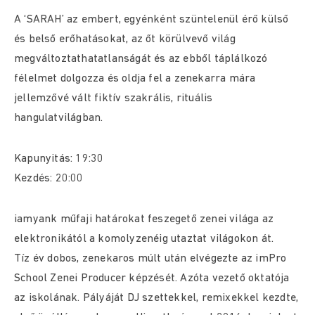
A ‘SARAH’ az embert, egyénként szüntelenül érő külső
és belső erőhatásokat, az őt körülvevő világ
megváltoztathatatlanságát és az ebből táplálkozó
félelmet dolgozza és oldja fel a zenekarra mára
jellemzővé vált fiktív szakrális, rituális
hangulatvilágban.
Kapunyitás: 19:30
Kezdés: 20:00
iamyank műfaji határokat feszegető zenei világa az
elektronikától a komolyzenéig utaztat világokon át.
Tíz év dobos, zenekaros múlt után elvégezte az imPro
School Zenei Producer képzését. Azóta vezető oktatója
az iskolának. Pályáját DJ szettekkel, remixekkel kezdte,