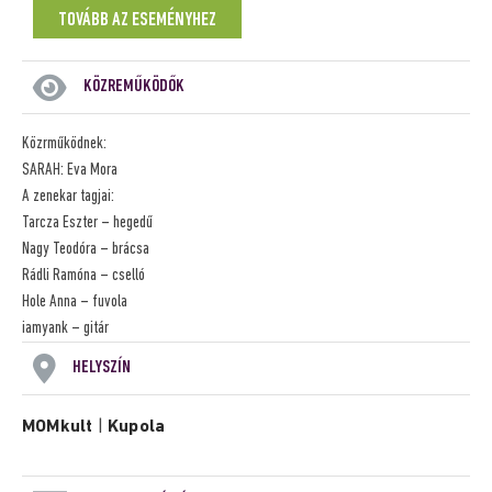
TOVÁBB AZ ESEMÉNYHEZ
KÖZREMŰKÖDŐK
Közrműködnek:
SARAH: Eva Mora
A zenekar tagjai:
Tarcza Eszter – hegedű
Nagy Teodóra – brácsa
Rádli Ramóna – cselló
Hole Anna – fuvola
iamyank – gitár
HELYSZÍN
MOMkult
|
Kupola