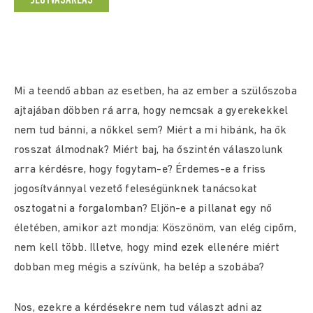
JEGYVÁSÁRLÁS
Mi a teendő abban az esetben, ha az ember a szülőszoba
ajtajában döbben rá arra, hogy nemcsak a gyerekekkel
nem tud bánni, a nőkkel sem? Miért a mi hibánk, ha ők
rosszat álmodnak? Miért baj, ha őszintén válaszolunk
arra kérdésre, hogy fogytam-e? Érdemes-e a friss
jogosítvánnyal vezető feleségünknek tanácsokat
osztogatni a forgalomban? Eljön-e a pillanat egy nő
életében, amikor azt mondja: Köszönöm, van elég cipőm,
nem kell több. Illetve, hogy mind ezek ellenére miért
dobban meg mégis a szívünk, ha belép a szobába?
Nos, ezekre a kérdésekre nem tud választ adni az