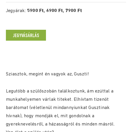
Jegyárak:
5900 Ft, 6900 Ft, 7900 Ft
JEGYVÁSÁRLÁS
Sziasztok, megint én vagyok az, Guszti!
Legutóbb a szülőszobán találkoztunk, ám ezúttal a
munkahelyemen várlak titeket. Elhívtam tizenöt
barátomat (véletlenül mindannyiunkat Gusztinak
hívnak), hogy mondják el, mit gondolnak a
gyereknevelésről, a házasságról és minden másról.