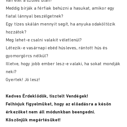
Van élet a szülés után?
Meddig bírják a férfiak behúzni a hasukat, amikor egy
fiatal lánnyal beszélgetnek?
Egy tízes skálán mennyit segít, ha anyuka odaköltözik
hozzátok?
Meg lehet-e csalni valakit véletlenül?
Létezik-e vasárnapi ebéd húsleves, rántott hús és
gyomorgörcs nélkül?
Illetve, hogy jobb ember lesz-e valaki, ha sokat mondják
neki?
Gyertek! Jó lesz!
Kedves Érdeklődők, tisztelt Vendégek!
Felhívjuk figyelmüket, hogy az előadásra a későn
érkezőket nem áll módunkban beengedni.
Köszönjük megértésüket!