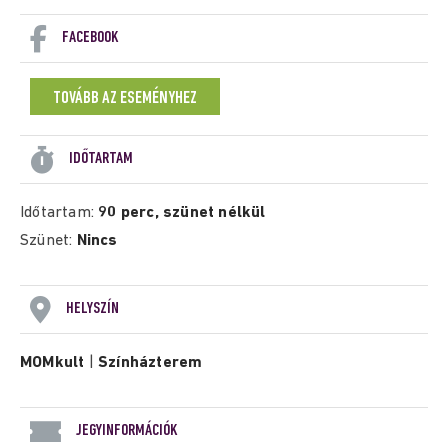
FACEBOOK
TOVÁBB AZ ESEMÉNYHEZ
IDŐTARTAM
Időtartam:
90 perc, szünet nélkül
Szünet:
Nincs
HELYSZÍN
MOMkult
|
Színházterem
JEGYINFORMÁCIÓK