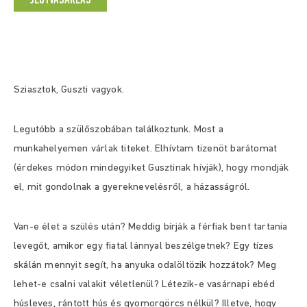
JEGYVÁSÁRLÁS
Sziasztok, Guszti vagyok.
Legutóbb a szülőszobában találkoztunk. Most a
munkahelyemen várlak titeket. Elhívtam tizenöt barátomat
(érdekes módon mindegyiket Gusztinak hívják), hogy mondják
el, mit gondolnak a gyereknevelésről, a házasságról.
Van-e élet a szülés után? Meddig bírják a férfiak bent tartania
levegőt, amikor egy fiatal lánnyal beszélgetnek? Egy tízes
skálán mennyit segít, ha anyuka odalöltözik hozzátok? Meg
lehet-e csalni valakit véletlenül? Létezik-e vasárnapi ebéd
húsleves, rántott hús és gyomorgörcs nélkül? Illetve, hogy