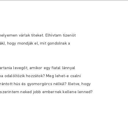
elyemen várlak titeket. Elhívtam tizenöt
k), hogy mondják el, mit gondolnak a
artania levegőt, amikor egy fiatal lánnyal
ka odalöltözik hozzátok? Meg lehet-e csalni
 rántott hús és gyomorgörcs nélkül? Illetve, hogy
y
szerintem neked jobb embernek kellene lenned?