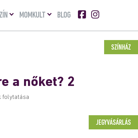
Menü
Menü
ZÍN
MOMKULT
BLOG
lenyitása
lenyitása
SZÍNHÁZ
e a nőket? 2
 folytatása
JEGYVÁSÁRLÁS