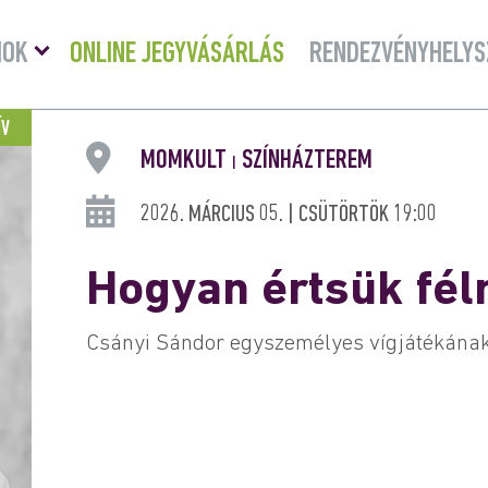
Menü
MOK
ONLINE JEGYVÁSÁRLÁS
RENDEZVÉNYHELYS
lenyitása
ÍV
MOMKULT
SZÍNHÁZTEREM
|
2026. MÁRCIUS 05. | CSÜTÖRTÖK 19:00
Hogyan értsük félr
Csányi Sándor egyszemélyes vígjátékának