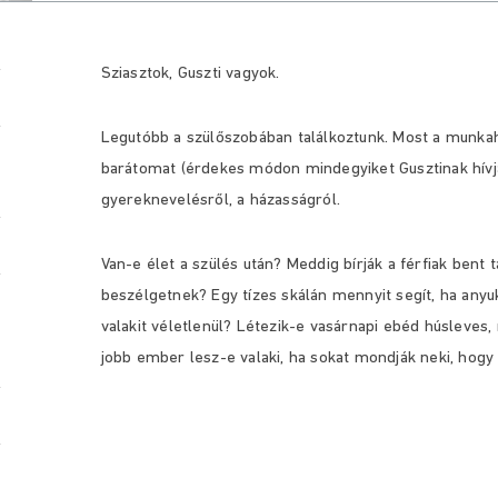
Sziasztok, Guszti vagyok.
Legutóbb a szülőszobában találkoztunk. Most a munkah
barátomat (érdekes módon mindegyiket Gusztinak hívjá
gyereknevelésről, a házasságról.
Van-e élet a szülés után? Meddig bírják a férfiak bent t
beszélgetnek? Egy tízes skálán mennyit segít, ha anyu
valakit véletlenül? Létezik-e vasárnapi ebéd húsleves,
jobb ember lesz-e valaki, ha sokat mondják neki, hog