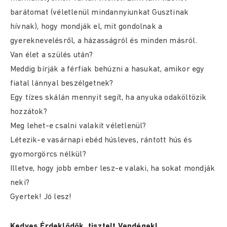
barátomat (véletlenül mindannyiunkat Gusztinak
hívnak), hogy mondják el, mit gondolnak a
gyereknevelésről, a házasságról és minden másról.
Van élet a szülés után?
Meddig bírják a férfiak behúzni a hasukat, amikor egy
fiatal lánnyal beszélgetnek?
Egy tízes skálán mennyit segít, ha anyuka odaköltözik
hozzátok?
Meg lehet-e csalni valakit véletlenül?
Létezik-e vasárnapi ebéd húsleves, rántott hús és
gyomorgörcs nélkül?
Illetve, hogy jobb ember lesz-e valaki, ha sokat mondják
neki?
Gyertek! Jó lesz!
Kedves Érdeklődők, tisztelt Vendégek!