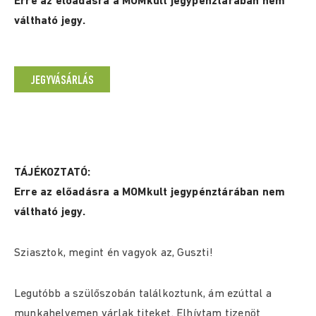
Erre az előadásra a MOMkult jegypénztárában nem
váltható jegy.
JEGYVÁSÁRLÁS
TÁJÉKOZTATÓ:
Erre az előadásra a MOMkult jegypénztárában nem
váltható jegy.
Sziasztok, megint én vagyok az, Guszti!
Legutóbb a szülőszobán találkoztunk, ám ezúttal a
munkahelyemen várlak titeket. Elhívtam tizenöt