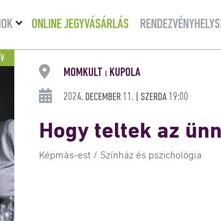
Menü
MOK
ONLINE JEGYVÁSÁRLÁS
RENDEZVÉNYHELYS
lenyitása
ÍV
MOMKULT
KUPOLA
|
2024. DECEMBER 11. | SZERDA 19:00
Hogy teltek az ün
Képmás-est / Színház és pszichológia