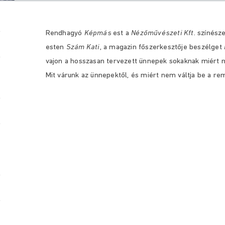
Rendhagyó
Képmás
est a
Nézőművészeti Kft.
színészei
esten
Szám Kati
, a magazin főszerkesztője beszélget
vajon a hosszasan tervezett ünnepek sokaknak miért 
Mit várunk az ünnepektől, és miért nem váltja be a r