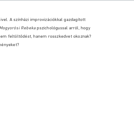
vel. A színházi improvizációkkal gazdagított
Mogyorósi Rebeka
pszichológussal arról, hogy
nem feltöltődést, hanem rosszkedvet okoznak?
eményeket?