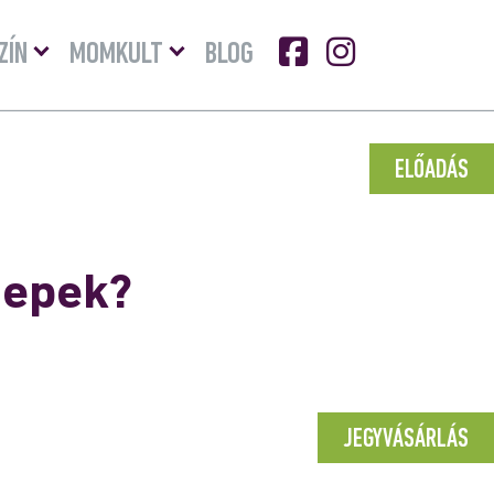
Menü
Menü
ZÍN
MOMKULT
BLOG
lenyitása
lenyitása
ELŐADÁS
nepek?
JEGYVÁSÁRLÁS