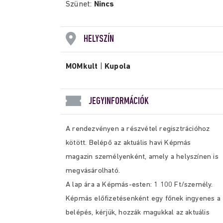
Szünet:
Nincs
HELYSZÍN
MOMkult
|
Kupola
JEGYINFORMÁCIÓK
A rendezvényen a részvétel regisztrációhoz
kötött. Belépő az aktuális havi Képmás
magazin személyenként, amely a helyszínen is
megvásárolható.
A lap ára a Képmás-esten: 1 100 Ft/személy.
Képmás előfizetésenként egy főnek ingyenes a
belépés, kérjük, hozzák magukkal az aktuális