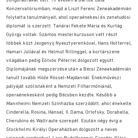
zongoraórákat vett. 16 évesen a Bartók Béla
Konzervatóriumban, majd a Liszt Ferenc Zeneakadémián
folytatta tanulmányait, ahol operaénekesi és zenetudósi
diplomát is szerzett. Tanárai Fekete Mária és Kurtág
György voltak. Számos mesterkurzuson vett részt
többek közt Jevgenyij Nyesztyerenkóval, Hans Hotterrel,
Hamari Júliával és Helmut Rillinggel, a kortárszene
világában pedig Eötvös Péterrel dolgozott együtt.
Diplomájának megszerzése után a Bécsi Zeneakadémián
tanult tovább Hilde Rössel-Majdannál. Énekművészi
pályáját szólistaként a Nemzeti Filharmóniánál,
operaénekesként pedig Bécsben kezdte. Később a
Mannheimi Nemzeti Színházba szerződött, ahol énekelte
Cinderella, Rosina, Hänsel, II. Dáma, Orlofsky, Dorabella,
Cherubino és Waltraute szerepét. Ezután négy évig a
Stockholmi Királyi Operaházban dolgozott a neves