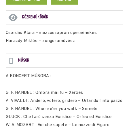
KÖZREMŰKÖDŐK
Csordás Klára –mezzoszoprán operaénekes
Harazdy Miklós – zongoraművész
MŰSOR
A KONCERT MŰSORA :
G. F. HÄNDEL : Ombra mai fu – Xerxes
A. VIVALDI : Anderò, volerò, griderò – Orlando finto pazzo
G. F. HÄNDEL : Where e’er you walk – Semele
GLUCK : Che farò senza Euridice – Orfeo ed Euridice
W. A. MOZART : Voi che sapete – Le nozze di Figaro