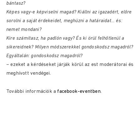
bántasz?
Képes vagy-e képviselni magad? Kiállni az igazadért, előre
sorolni a saját érdekeidet, meghúzni a határaidat… és:
nemet mondani?
Kire számítasz, ha padlón vagy? És ki örül felhőtlenül a
sikereidnek? Milyen módszerekkel gondoskodsz magadról?
Egyáltalán: gondoskodsz magadról?
– ezeket a kérdéseket járják körül az est moderátorai és
meghívott vendégei.
További információk a
facebook-eventben
.