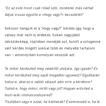
“Ez az este most csak rólad szól, mindenki más várhat.
Adjuk vissza együtte a »Hogy vagy?« becsületét!”
Sokszor hangzik el a “Hogy vagy?” kérdés úgy, hogy a
válasz már nem is érdekes. Sokan nagyjából
üdvözlésképp, röptében mondják ezt, holott a szlogenné
vált kérdés mögött sokkal több és mélyebb tartalom
van – amennyiben komolyan vesszük azt.
Te mikor kérdezted meg valakitől utoljára, úgy igazán? És
mikor kérdezted meg saját magadtól ugyanezt? Egyáltalán:
tudsz-e, akarsz-e valódi választ adni erre a kérdésre?
Tudod-e, hogy mikor, mitől vagy jól? Hogyan erősíted a
testi-lelki immunrendszered?
Tisztában vagy-e azzal, ha bántanak? Észreveszed-e, ha te