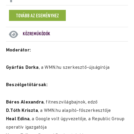
TOVÁBB AZ ESEMÉNYHEZ
KÖZREMŰKÖDŐK
Moderátor:
Gyárfás Dorka
, a WMN.hu szerkesztő-újságírója
Beszélgetőtársak:
Béres Alexandra
, fitneszvilágbajnok, edző
D.Tóth Kriszta
, a WMN.hu alapító-főszerkesztője
Heal Edina
, a Google volt ügyvezetője, a Republic Group
operatív igazgatója