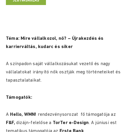
JEGYVÁSÁRLÁS
Téma: Mire vállalkozol, nő? – Újrakezdés és
karrierváltás, kudarc és siker
A színpadon saját vállalkozásukat vezető és nagy
vállalatokat irányító nők osztják meg történeteiket és
tapasztalataikat.
Támogatók:
A
Hello, WMN!
rendezvénysorozat fő támogatója az
F&F,
dizájn-felelőse a
TorTer e-Design
. A júniusi est
tematikus támogatója az
Erste Bank
.