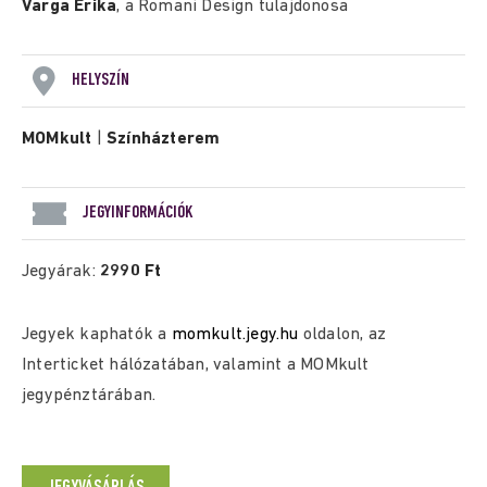
Varga Erika
, a Romani Design tulajdonosa
HELYSZÍN
MOMkult
|
Színházterem
JEGYINFORMÁCIÓK
Jegyárak:
2990 Ft
Jegyek kaphatók a
momkult.jegy.hu
oldalon, az
Interticket hálózatában, valamint a MOMkult
jegypénztárában.