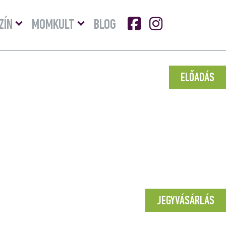
Menü
Menü
ZÍN
MOMKULT
BLOG
lenyitása
lenyitása
ELŐADÁS
JEGYVÁSÁRLÁS