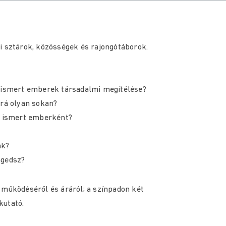
i sztárok, közösségek és rajongótáborok.
z ismert emberek társadalmi megítélése?
 rá olyan sokan?
et ismert emberként?
ak?
ngedsz?
 működéséről és áráról; a színpadon két
kutató.