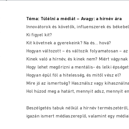
Téma: Túlélni a médiát – Avagy: a hírnév ára
Innovátorok és követők, influenszerek és békebel
Ki figyel kit?
Kit követnek a gyerekeink? Na és… hová?
Hogyan változott – és változik folyamatosan – a
Kinek való a hírnév, és kinek nem? Miért vágynak
Hogy lehet megőrizni a mentális- és lelki épség
Hogyan épül föl a hitelesség, és mitől vész el?
Mire jó az ismertség? Használsz vagy kihasználn
Hol húzod meg a határt, mennyit adsz, mennyit e
Beszélgetés tabuk nélkül a hírnév természetéről,
igazán ismert médiaszereplő, valamint egy média