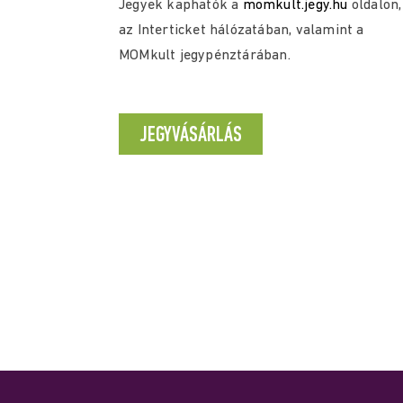
Jegyek kaphatók a
momkult.jegy.hu
oldalon,
az Interticket hálózatában, valamint a
MOMkult jegypénztárában.
JEGYVÁSÁRLÁS