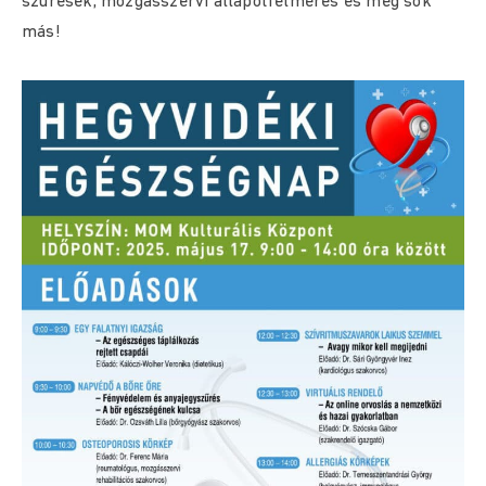
szűrések, mozgásszervi állapotfelmérés és még sok
más!