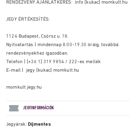
RENDEZVÉNY AJÁNLATKÉRÉS: info [kukac] momkult.hu
JEGY ÉRTÉKESÍTÉS:
1124 Budapest, Csörsz u. 18.
Nyitvatartás | mindennap 8.00-19.30 óráig, továbbá
rendezvényekhez igazodóan.
Telefon | [+36 1] 319 9854 / 222-es mellék
E-mail | jegy [kukac] momkult.hu
momkult.jegy.hu
JEGYINFORMÁCIÓK
Jegyárak:
Díjmentes