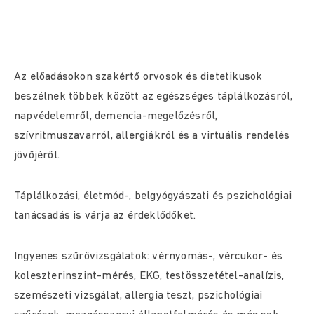
Az előadásokon szakértő orvosok és dietetikusok
beszélnek többek között az egészséges táplálkozásról,
napvédelemről, demencia-megelőzésről,
szívritmuszavarról, allergiákról és a virtuális rendelés
jövőjéről.
Táplálkozási, életmód-, belgyógyászati és pszichológiai
tanácsadás is várja az érdeklődőket.
Ingyenes szűrővizsgálatok: vérnyomás-, vércukor- és
koleszterinszint-mérés, EKG, testösszetétel-analízis,
szemészeti vizsgálat, allergia teszt, pszichológiai