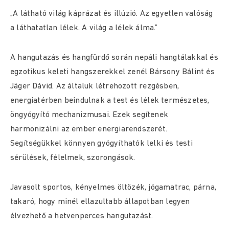
„A látható világ káprázat és illúzió. Az egyetlen valóság
a láthatatlan lélek. A világ a lélek álma.”
A hangutazás és hangfürdő során nepáli hangtálakkal és
egzotikus keleti hangszerekkel zenél Bársony Bálint és
Jäger Dávid. Az általuk létrehozott rezgésben,
energiatérben beindulnak a test és lélek természetes,
öngyógyító mechanizmusai. Ezek segítenek
harmonizálni az ember energiarendszerét.
Segítségükkel könnyen gyógyíthatók lelki és testi
sérülések, félelmek, szorongások.
Javasolt sportos, kényelmes öltözék, jógamatrac, párna,
takaró, hogy minél ellazultabb állapotban legyen
élvezhető a hetvenperces hangutazást.