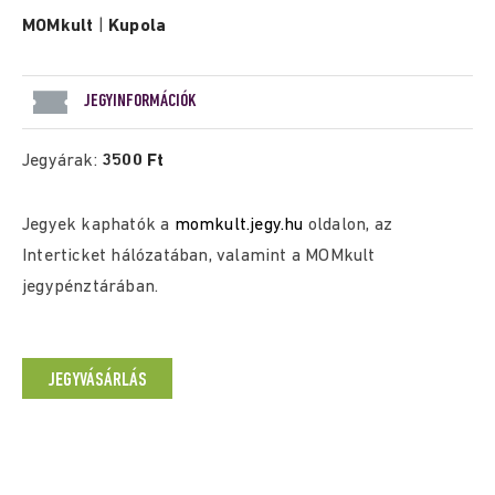
MOMkult
|
Kupola
JEGYINFORMÁCIÓK
Jegyárak:
3500 Ft
Jegyek kaphatók a
momkult.jegy.hu
oldalon, az
Interticket hálózatában, valamint a MOMkult
jegypénztárában.
JEGYVÁSÁRLÁS