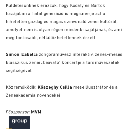
Küldetésünknek érezzük, hogy Kodály és Bartók
hazájában a fiatal generáció is megismerje azt a
hihetetlen gazdag és magas színvonalú zenei kultúrát,
amelyet nem is olyan régen mindenki sajátjának, és ami
még fontosabb, nélkülözhetetlennek érzett.
Simon Izabella
zongoraművész interaktív, zenés-mesés
klasszikus zenei „beavató” koncertje a társművészetek
segítségével.
Közreműködik:
Kőszeghy Csilla
meseillusztrátor és a
Zeneakadémia növendékei
Főszponzor:
MVM