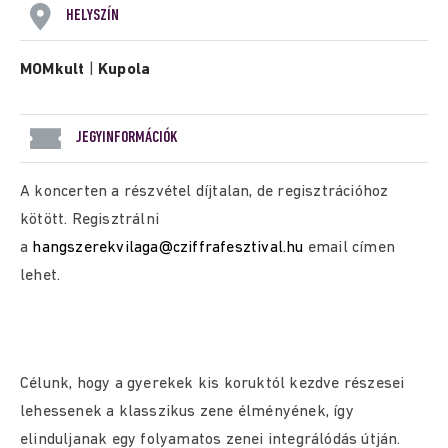
HELYSZÍN
MOMkult
|
Kupola
JEGYINFORMÁCIÓK
A koncerten a részvétel díjtalan, de regisztrációhoz
kötött. Regisztrálni
a
hangszerekvilaga@cziffrafesztival.hu
email címen
lehet.
Célunk, hogy a gyerekek kis koruktól kezdve részesei
lehessenek a klasszikus zene élményének, így
elinduljanak egy folyamatos zenei integrálódás útján.