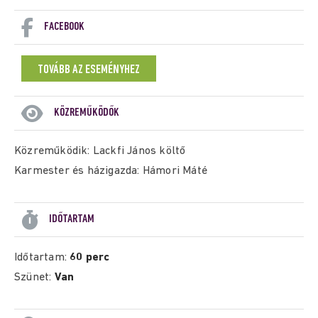
FACEBOOK
TOVÁBB AZ ESEMÉNYHEZ
KÖZREMŰKÖDŐK
Közreműködik:
Lackfi János
költő
Karmester és házigazda:
Hámori Máté
IDŐTARTAM
Időtartam:
60 perc
Szünet:
Van