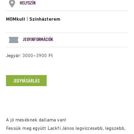
HELYSZÍN
MOMkult
|
Színházterem
JEGYINFORMÁCIÓK
Jegyár: 3000–3900 Ft
JEGYVÁSÁRLÁS
A jó meséknek dallama van!
Fessük meg együtt Lackfi János legviccesebb, legszebb,