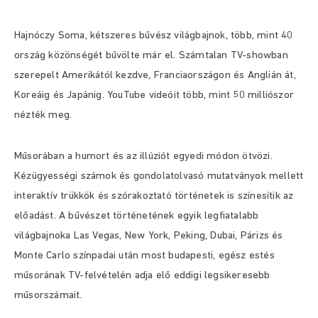
Hajnóczy Soma, kétszeres bűvész világbajnok, több, mint 40
ország közönségét bűvölte már el. Számtalan TV-showban
szerepelt Amerikától kezdve, Franciaországon és Anglián át,
Koreáig és Japánig. YouTube videóit több, mint 50 milliószor
nézték meg.
Műsorában a humort és az illúziót egyedi módon ötvözi.
Kézügyességi számok és gondolatolvasó mutatványok mellett
interaktív trükkök és szórakoztató történetek is színesítik az
előadást. A bűvészet történetének egyik legfiatalabb
világbajnoka Las Vegas, New York, Peking, Dubai, Párizs és
Monte Carlo színpadai után most budapesti, egész estés
műsorának TV-felvételén adja elő eddigi legsikeresebb
műsorszámait.