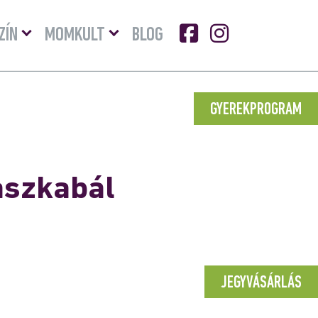
Menü
Menü
ZÍN
MOMKULT
BLOG
lenyitása
lenyitása
GYEREKPROGRAM
aszkabál
JEGYVÁSÁRLÁS