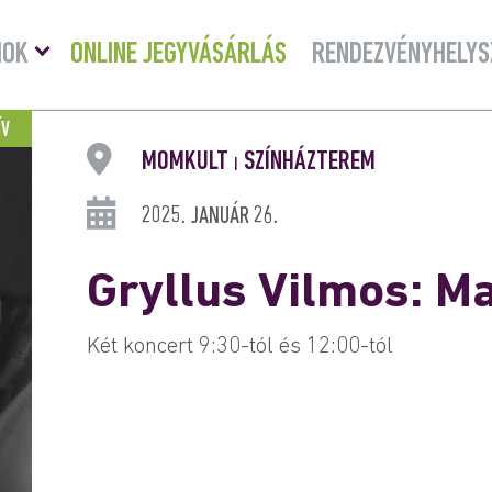
Menü
MOK
ONLINE JEGYVÁSÁRLÁS
RENDEZVÉNYHELYS
lenyitása
ÍV
MOMKULT
SZÍNHÁZTEREM
|
2025. JANUÁR 26.
Gryllus Vilmos: M
Két koncert 9:30-tól és 12:00-tól