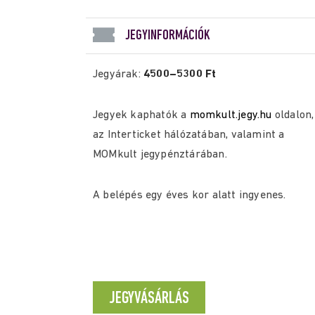
JEGYINFORMÁCIÓK
Jegyárak:
4500–5300 Ft
Jegyek kaphatók a
momkult.jegy.hu
oldalon,
az Interticket hálózatában, valamint a
MOMkult jegypénztárában.
A belépés egy éves kor alatt ingyenes.
JEGYVÁSÁRLÁS