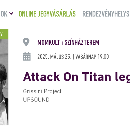
Menü
MOK
ONLINE JEGYVÁSÁRLÁS
RENDEZVÉNYHELYS
lenyitása
ÍV
MOMKULT
SZÍNHÁZTEREM
|
2025. MÁJUS 25. | VASÁRNAP 19:00
Attack On Titan l
Grissini Project
UPSOUND