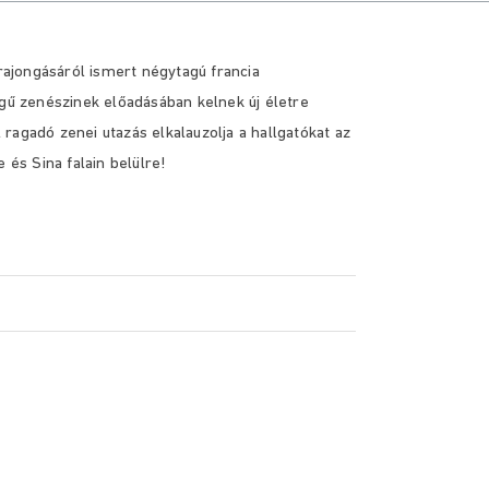
 rajongásáról ismert négytagú francia
égű zenészinek előadásában kelnek új életre
ragadó zenei utazás elkalauzolja a hallgatókat az
 és Sina falain belülre!