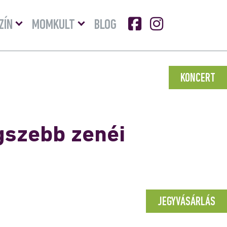
Menü
Menü
ZÍN
MOMKULT
BLOG
lenyitása
lenyitása
KONCERT
egszebb zenéi
JEGYVÁSÁRLÁS