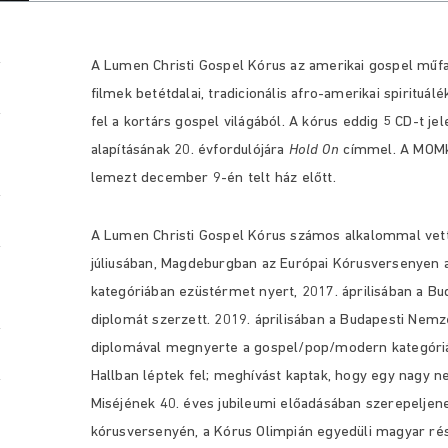
A Lumen Christi Gospel Kórus az amerikai gospel műfaj
filmek betétdalai, tradicionális afro-amerikai spirituál
fel a kortárs gospel világából. A kórus eddig 5 CD-t j
alapításának 20. évfordulójára
Hold On
címmel. A MOMku
lemezt december 9-én telt ház előtt.
A Lumen Christi Gospel Kórus számos alkalommal vet
júliusában, Magdeburgban az Európai Kórusversenyen 
kategóriában ezüstérmet nyert, 2017. áprilisában a B
diplomát szerzett. 2019. áprilisában a Budapesti Nemz
diplomával megnyerte a gospel/pop/modern kategóriát
Hallban léptek fel; meghívást kaptak, hogy egy nagy 
Miséjének 40. éves jubileumi előadásában szerepeljen
kórusversenyén, a Kórus Olimpián egyedüli magyar rés