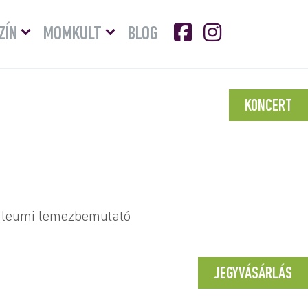
Menü
Menü
ZÍN
MOMKULT
BLOG
lenyitása
lenyitása
KONCERT
bileumi lemezbemutató
JEGYVÁSÁRLÁS