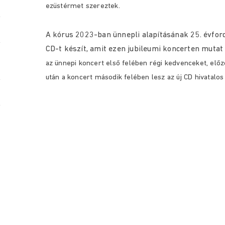
ezüstérmet szereztek.
A kórus 2023-ban ünnepli alapításának 25. évford
CD-t készít, amit ezen jubileumi koncerten mutat 
az ünnepi koncert első felében régi kedvenceket, előz
után a koncert második felében lesz az új CD hivatalo