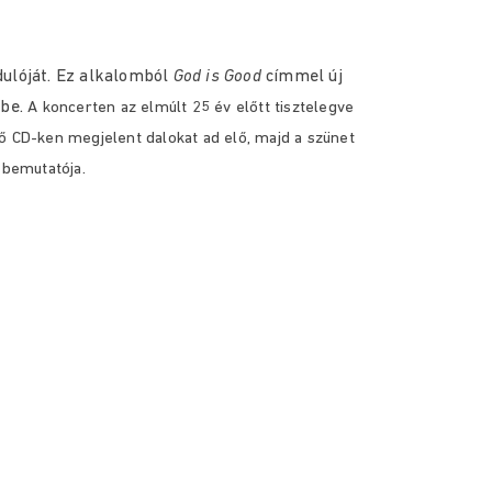
ulóját.
Ez alkalomból
God is Good
címmel új
be.
A koncerten az elmúlt 25 év előtt tisztelegve
ő CD-ken megjelent dalokat ad elő, majd a szünet
s bemutatója.