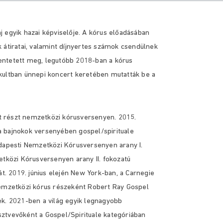
 egyik hazai képviselője. A kórus előadásában
ék átiratai, valamint díjnyertes számok csendülnek
elentetett meg, legutóbb 2018-ban a kórus
ltban ünnepi koncert keretében mutatták be a
t részt nemzetközi kórusversenyen. 2015.
a bajnokok versenyében gospel/spirituale
udapesti Nemzetközi Kórusversenyen arany I.
etközi Kórusversenyen arany II. fokozatú
. 2019. június elején New York-ban, a Carnegie
nemzetközi kórus részeként Robert Ray Gospel
ek. 2021-ben a világ egyik legnagyobb
ztvevőként a Gospel/Spirituale kategóriában