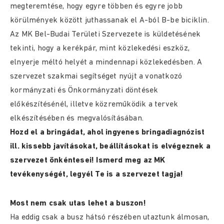
megteremtése, hogy egyre többen és egyre jobb
körülmények között juthassanak el A-ból B-be biciklin.
Az MK Bel-Budai Területi Szervezete is küldetésének
tekinti, hogy a kerékpár, mint közlekedési eszköz,
elnyerje méltó helyét a mindennapi közlekedésben. A
szervezet szakmai segítséget nyújt a vonatkozó
kormányzati és Önkormányzati döntések
előkészítésénél, illetve közreműködik a tervek
elkészítésében és megvalósításában.
Hozd el a bringádat, ahol ingyenes bringadiagnózist
ill. kissebb javításokat, beállításokat is elvégeznek a
szervezet önkéntesei! Ismerd meg az MK
tevékenységét, legyél Te is a szervezet tagja!
Most nem csak utas lehet a buszon!
Ha eddig csak a busz hátsó részében utaztunk álmosan,