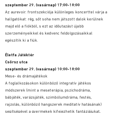
szeptember 29. (vasárnap) 17:00-18:00
Az aurevoir. frontszekciója különleges koncerttel várja a
hallgatókat: rég, sőt soha nem játszott dalok kerülnek
majd elő a fiókból, s ezt az időutazást újabb
szerzeményeikkel és kedvenc feldolgozásaikkal
egészítik ki a fiúk.
Életfa Játéktér
Csörsz utca
szeptember 29. (vasárnap) 10:00-18:00
Mese- és drámajátékok
A foglalkozásokon különböző integratív játékos
módszerek (mint a meseterápia, pszichodráma,
bábjáték, varázsjáték, szimbólumdráma, festés,
rajzolás, különböző hangszerek meditatív hatásának)
segítségével a gyermekek kifejezhetik fantáziájukat,