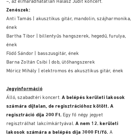
–, az elmaradhatatlan Halász Judit koncert.
Zenészek:
Anti Tamás | akusztikus gitár, mandolin, szájharmonika,
ének
Bartha Tibor | billentyűs hangszerek, hegedű, furulya,
ének
Födő Sándor | basszusgitár, ének
Barna Zoltán Csibi | dob, ütőhangszerek
Móricz Mihály | elektromos és akusztikus gitár, ének
Jegyinformáció
Álló, szabadtéri koncert.
A belépés kerületi lakosok
számára díjtalan, de regisztrációhoz kötött. A
regisztráció díja 200 Ft.
Egy fő négy jegyet
regisztrálhat lakcímkártyával.
A nem 12. kerületi
lakosok számára a belépés díja 3000 Ft/fő.
A