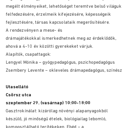
megélt élményeiket, lehetőséget teremtve belső világuk
felfedezésére, érzelmeik kifejezésére, képességeik
fejlesztésére, társas kapcsolataik megerősítésére.
A rendezvényen a mese- és
drámajátékokkal ismerkedhetnek meg az érdeklődők,
ahová a 4-10 év közötti gyerekeket várjuk.
Alapítók, csapattagok:
Lengyel Mónika – gyógypedagógus, pszichopedagógus
Zsembery Levente – okleveles drámapedagógus, színész
Utasellátó
Csörsz utca
szeptember 29. (vasárnap) 10:00-18:00
Gasztrokínálat: kizárólag növényi alapanyagokból
készülő, jó minőségű ételek, biológiailag lebomló,
komposztálható terítékeken. Ebéd – a