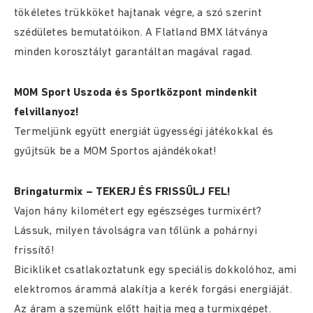
tökéletes trükköket hajtanak végre, a szó szerint
szédületes bemutatóikon. A Flatland BMX látványa
minden korosztályt garantáltan magával ragad.
MOM Sport Uszoda és Sportközpont mindenkit
felvillanyoz!
Termeljünk együtt energiát ügyességi játékokkal és
gyűjtsük be a MOM Sportos ajándékokat!
Bringaturmix – TEKERJ ÉS FRISSÜLJ FEL!
Vajon hány kilométert egy egészséges turmixért?
Lássuk, milyen távolságra van tőlünk a pohárnyi
frissítő!
Bicikliket csatlakoztatunk egy speciális dokkolóhoz, ami
elektromos árammá alakítja a kerék forgási energiáját.
Az áram a szemünk előtt hajtja meg a turmixgépet.