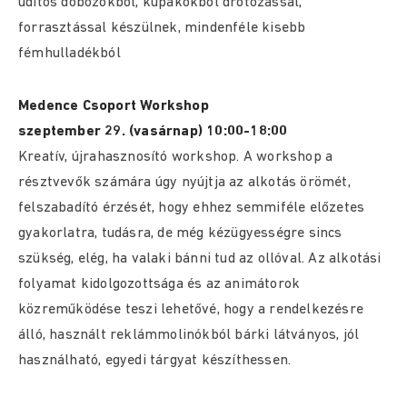
üdítős dobozokból, kupakokból drótozással,
forrasztással készülnek, mindenféle kisebb
fémhulladékból
Medence Csoport Workshop
szeptember 29. (vasárnap) 10:00-18:00
Kreatív, újrahasznosító workshop. A workshop a
résztvevők számára úgy nyújtja az alkotás örömét,
felszabadító érzését, hogy ehhez semmiféle előzetes
gyakorlatra, tudásra, de még kézügyességre sincs
szükség, elég, ha valaki bánni tud az ollóval. Az alkotási
folyamat kidolgozottsága és az animátorok
közreműködése teszi lehetővé, hogy a rendelkezésre
álló, használt reklámmolinókból bárki látványos, jól
használható, egyedi tárgyat készíthessen.