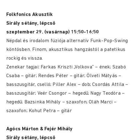
Folkfonics Akusztik
Sirály sétány, lépcső
szeptember 29. (vasárnap) 15:50-16:50
Népdal és irodalom fúziója alternatív Funk-Pop-Swing
köntösben. Finom, akusztikus hangzástól a patetikus
rockig és vissza.
Zenekar tagjai: Farkas Kriszti „Volkova” – ének; Szabó
Csaba – gitár; Rendes Péter – gitár; Ölveti Mátyás –
basszusgitár, cselló; Piller Alex – dob; Csordás Attila –
basszusgitár; Veér Csongor – hegedű; Nagy Teodóra –
hegedű; Bazsinka Mihály – szaxofon; Oláh Marci –
szaxofon; Kohut Petra – gitár
Agócs Márton & Fejér Mihály
Sirály sétány, lépcső