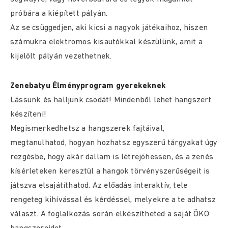
próbára a kiépített pályán.
Az se csüggedjen, aki kicsi a nagyok játékaihoz, hiszen
számukra elektromos kisautókkal készülünk, amit a
kijelölt pályán vezethetnek.
Zenebatyu Élményprogram gyerekeknek
Lássunk és halljunk csodát! Mindenből lehet hangszert
készíteni!
Megismerkedhetsz a hangszerek fajtáival,
megtanulhatod, hogyan hozhatsz egyszerű tárgyakat úgy
rezgésbe, hogy akár dallam is létrejöhessen, és a zenés
kísérleteken keresztül a hangok törvényszerűségeit is
játszva elsajátíthatod. Az előadás interaktív, tele
rengeteg kihívással és kérdéssel, melyekre a te adhatsz
választ. A foglalkozás során elkészítheted a saját ÖKO