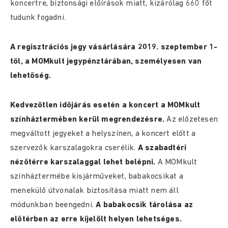
koncertre, biztonsági előírások miatt, kizárólag 660 főt
tudunk fogadni.
A regisztrációs jegy vásárlására 2019. szeptember 1-
től, a MOMkult jegypénztárában, személyesen van
lehetőség.
Kedvezőtlen időjárás esetén a koncert a MOMkult
színháztermében kerül megrendezésre.
Az előzetesen
megváltott jegyeket a helyszínen, a koncert előtt a
szervezők karszalagokra cserélik.
A szabadtéri
nézőtérre karszalaggal lehet belépni.
A MOMkult
színháztermébe kisjárműveket, babakocsikat a
menekülő útvonalak biztosítása miatt nem áll
módunkban beengedni.
A babakocsik tárolása az
előtérben az erre kijelölt helyen lehetséges.