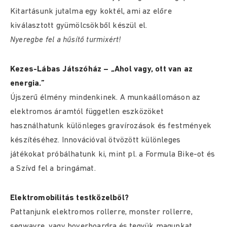
Kitartásunk jutalma egy koktél, ami az előre
kiválasztott gyümölcsökből készül el.
Nyeregbe fel a hűsítő turmixért!
Kezes-Lábas Játszóház – „Ahol vagy, ott van az
energia.”
Újszerű élmény mindenkinek. A munkaállomáson az
elektromos áramtól független eszközöket
használhatunk különleges gravírozások és festmények
készítéséhez. Innovációval ötvözött különleges
játékokat próbálhatunk ki, mint pl. a Formula Bike-ot és
a Szívd fel a bringámat.
Elektromobilitás testközelből?
Pattanjunk elektromos rollerre, monster rollerre,
segwayre, vagy hoverboardra és tegyük magunkat