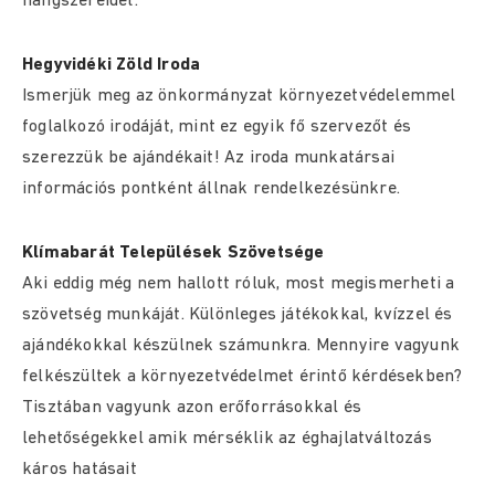
hangszereidet.
Hegyvidéki Zöld Iroda
Ismerjük meg az önkormányzat környezetvédelemmel
foglalkozó irodáját, mint ez egyik fő szervezőt és
szerezzük be ajándékait! Az iroda munkatársai
információs pontként állnak rendelkezésünkre.
Klímabarát Települések Szövetsége
Aki eddig még nem hallott róluk, most megismerheti a
szövetség munkáját. Különleges játékokkal, kvízzel és
ajándékokkal készülnek számunkra. Mennyire vagyunk
felkészültek a környezetvédelmet érintő kérdésekben?
Tisztában vagyunk azon erőforrásokkal és
lehetőségekkel amik mérséklik az éghajlatváltozás
káros hatásait