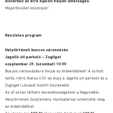
előtérben az erre kijelölt helyen lehetséges.
Megértésüket köszönjük!
Részletes program
Helytörténeti buszos városnézés
Jagelló úti parkoló – Zugliget
szeptember 28. (szombat) 10:00
Buszos városnézésre hívjuk az érdeklődőket! A nyitott
tetős, retró Ikarus 630-as busz a Jagelló úti parkoló és a
Zugligeti Lóvasút között közlekedik.
Az út során látható nevezetességekkel a Hegyvidéki
Helytörténeti Gyűjtemény munkatársai ismertetik meg
az érdeklődőket.