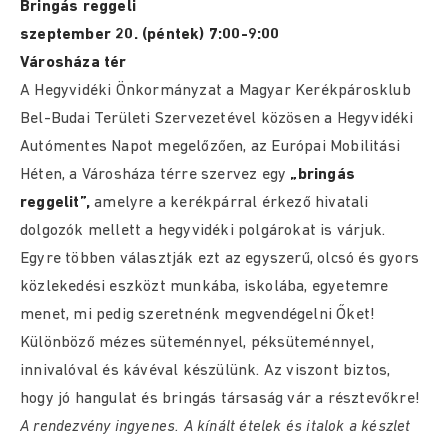
Bringás reggeli
szeptember 20. (péntek) 7:00-9:00
Városháza tér
A Hegyvidéki Önkormányzat a Magyar Kerékpárosklub
Bel-Budai Területi Szervezetével közösen a Hegyvidéki
Autómentes Napot megelőzően, az Európai Mobilitási
Héten, a Városháza térre szervez egy
„bringás
reggelit”,
amelyre a kerékpárral érkező hivatali
dolgozók mellett a hegyvidéki polgárokat is várjuk.
Egyre többen választják ezt az egyszerű, olcsó és gyors
közlekedési eszközt munkába, iskolába, egyetemre
menet, mi pedig szeretnénk megvendégelni Őket!
Különböző mézes süteménnyel, péksüteménnyel,
innivalóval és kávéval készülünk. Az viszont biztos,
hogy jó hangulat és bringás társaság vár a résztevőkre!
A rendezvény ingyenes. A kínált ételek és italok a készlet