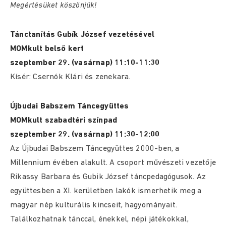
Megértésüket köszönjük!
Tánctanítás Gubík József vezetésével
MOMkult belső kert
szeptember 29. (vasárnap) 11:10-11:30
Kísér: Csernók Klári és zenekara.
Újbudai Babszem Táncegyüttes
MOMkult szabadtéri színpad
szeptember 29. (vasárnap) 11:30-12:00
Az Újbudai Babszem Táncegyüttes 2000-ben, a
Millennium évében alakult. A csoport művészeti vezetője
Rikassy Barbara és Gubik József táncpedagógusok. Az
együttesben a XI. kerületben lakók ismerhetik meg a
magyar nép kulturális kincseit, hagyományait.
Találkozhatnak tánccal, énekkel, népi játékokkal,