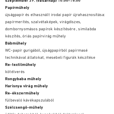
szeptember 29. (vasárnap) 10:00-18:00
Papírműhely
újságpapír és elhasznált irodai papír újrahasznosítása:
papírmerítés, szalvétaképek, virágdíszes,
dombornyomásos papírok készítésére , similabda
készítés, óriás papírvirág műhely
Bábműhely
WC-papír gurigából, újságpapírból papírmasé
technikával állatokat, mesebeli figurák készítése
Re-textilműhely
kötélverés
Rongybaba műhely
Harisnya virág műhely
Re-ékszerműhely
fülbevaló kávékapszulából
Szélcsengő-műhely