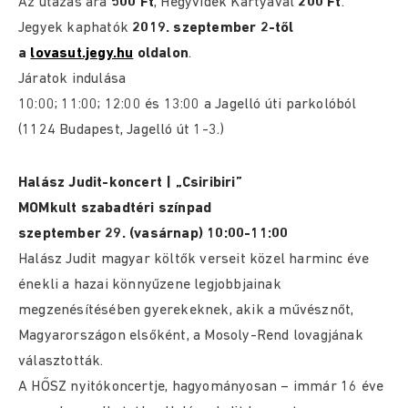
Az utazás ára
500 Ft
, Hegyvidék Kártyával
200 Ft
.
Jegyek kaphatók
2019. szeptember 2-től
a
lovasut.jegy.hu
oldalon
.
Járatok indulása
10:00; 11:00; 12:00 és 13:00 a Jagelló úti parkolóból
(1124 Budapest, Jagelló út 1-3.)
Halász Judit-koncert | „Csiribiri”
MOMkult szabadtéri színpad
szeptember 29. (vasárnap) 10:00-11:00
Halász Judit magyar költők verseit közel harminc éve
énekli a hazai könnyűzene legjobbjainak
megzenésítésében gyerekeknek, akik a művésznőt,
Magyarországon elsőként, a Mosoly-Rend lovagjának
választották.
A HŐSZ nyitókoncertje, hagyományosan – immár 16 éve