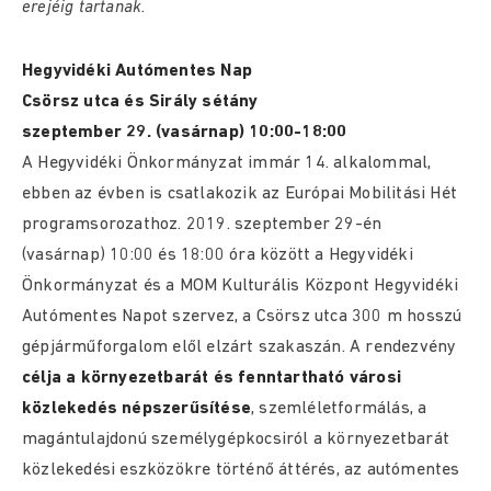
erejéig tartanak.
Hegyvidéki Autómentes Nap
Csörsz utca és Sirály sétány
szeptember 29. (vasárnap) 10:00-18:00
A Hegyvidéki Önkormányzat immár 14. alkalommal,
ebben az évben is csatlakozik az Európai Mobilitási Hét
programsorozathoz. 2019. szeptember 29-én
(vasárnap) 10:00 és 18:00 óra között a Hegyvidéki
Önkormányzat és a MOM Kulturális Központ Hegyvidéki
Autómentes Napot szervez, a Csörsz utca 300 m hosszú
gépjárműforgalom elől elzárt szakaszán. A rendezvény
célja a környezetbarát és fenntartható városi
közlekedés népszerűsítése
, szemléletformálás, a
magántulajdonú személygépkocsiról a környezetbarát
közlekedési eszközökre történő áttérés, az autómentes