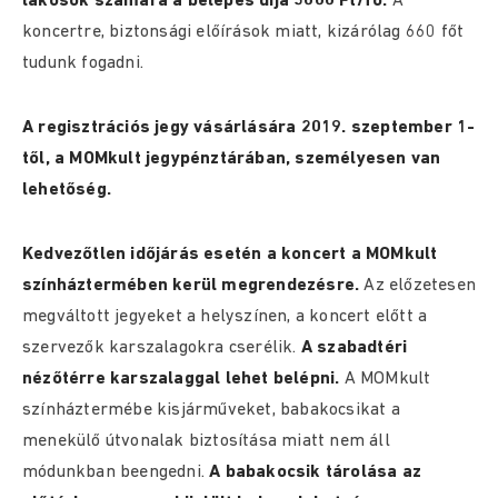
lakosok számára a belépés díja 3000 Ft/fő.
A
koncertre, biztonsági előírások miatt, kizárólag 660 főt
tudunk fogadni.
A regisztrációs jegy vásárlására 2019. szeptember 1-
től, a MOMkult jegypénztárában, személyesen van
lehetőség.
Kedvezőtlen időjárás esetén a koncert a MOMkult
színháztermében kerül megrendezésre.
Az előzetesen
megváltott jegyeket a helyszínen, a koncert előtt a
szervezők karszalagokra cserélik.
A szabadtéri
nézőtérre karszalaggal lehet belépni.
A MOMkult
színháztermébe kisjárműveket, babakocsikat a
menekülő útvonalak biztosítása miatt nem áll
módunkban beengedni.
A babakocsik tárolása az