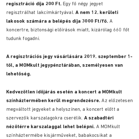
regisztráció díja 200 Ft.
Egy fő négy jegyet
regisztrálhat lakcímkártyával.
A nem 12. kerületi
lakosok számára a belépés díja 3000 Ft/fő.
A
koncertre, biztonsági előírások miatt, kizárólag 660 főt
tudunk fogadni.
A regisztrációs jegy vásárlására 2019. szeptember 1-
től, a MOMkult jegypénztárában, személyesen van
lehetőség.
Kedvezőtlen időjárás esetén a koncert a MOMkult
színháztermében kerül megrendezésre.
Az előzetesen
megváltott jegyeket a helyszínen, a koncert előtt a
szervezők karszalagokra cserélik.
A szabadtéri
nézőtérre karszalaggal lehet belépni.
A MOMkult
színháztermébe kisjárműveket, babakocsikat a