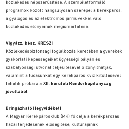
közlekedés népszerűsítése. A szemléletformáló
programok között hangsúlyosan szerepel a kerékpáros,
a gyalogos és az elektromos járművekkel való
közlekedés előnyeinek megismertetése.
Vigyázz, kész, KRESZ!
Közlekedésbiztonsági foglalkozás keretében a gyerekek
gyakorlati képességeiket ügyességi pályán és
szabályossági útvonal teljesítésével bizonyíthatják,
valamint a tudásunkat egy kerékpáros kvíz kitöltésével
tehetik próbára a
XII. kerületi Rendőrkapitányság
jóvoltából
.
Bringázható Hegyvidéket!
A Magyar Kerékpárosklub (MK) fő célja a kerékpározás
hazai terjedésének elősegítése, kultúrájának