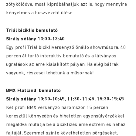
zötykölődve, most kipróbálhatjuk azt is, hogy mennyire
kényelmes a buszvezető ülése.
Triál biciklis bemutató
Sirály sétány 13:00-13:40
Egy profi Triál bicikliversenyző önálló showműsora. 40
percen át tartó interaktív bemutató és a látványos
ugratások az erre kialakított pályán. Ha elég bátrak
vagyunk, részesei lehetünk a műsornak!
BMX Flatland bemutató
Sirály sétány 10:30-10:45, 11:30-11:45, 15:30-15:45
Két profi BMX versenyző háromszor 15 percen
keresztül könnyedén és hihetetlen egyensúlyérzékkel
megáldva mutatja be a biciklizés eme extrém és nehéz
fajtáját. Szemmel szinte követhetetlen pörgéseket,