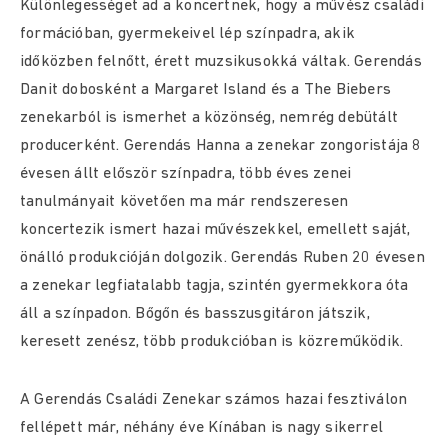
Különlegességet ad a koncertnek, hogy a művész családi
formációban, gyermekeivel lép színpadra, akik
időközben felnőtt, érett muzsikusokká váltak. Gerendás
Danit dobosként a Margaret Island és a The Biebers
zenekarból is ismerhet a közönség, nemrég debütált
producerként. Gerendás Hanna a zenekar zongoristája 8
évesen állt először színpadra, több éves zenei
tanulmányait követően ma már rendszeresen
koncertezik ismert hazai művészekkel, emellett saját,
önálló produkcióján dolgozik. Gerendás Ruben 20 évesen
a zenekar legfiatalabb tagja, szintén gyermekkora óta
áll a színpadon. Bőgőn és basszusgitáron játszik,
keresett zenész, több produkcióban is közreműködik.
A Gerendás Családi Zenekar számos hazai fesztiválon
fellépett már, néhány éve Kínában is nagy sikerrel