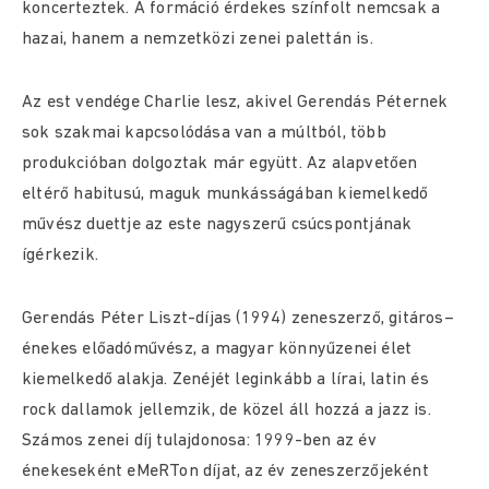
koncerteztek. A formáció érdekes színfolt nemcsak a
hazai, hanem a nemzetközi zenei palettán is.
Az est vendége Charlie lesz, akivel Gerendás Péternek
sok szakmai kapcsolódása van a múltból, több
produkcióban dolgoztak már együtt. Az alapvetően
eltérő habitusú, maguk munkásságában kiemelkedő
művész duettje az este nagyszerű csúcspontjának
ígérkezik.
Gerendás Péter Liszt-díjas (1994) zeneszerző, gitáros–
énekes előadóművész, a magyar könnyűzenei élet
kiemelkedő alakja. Zenéjét leginkább a lírai, latin és
rock dallamok jellemzik, de közel áll hozzá a jazz is.
Számos zenei díj tulajdonosa: 1999-ben az év
énekeseként eMeRTon díjat, az év zeneszerzőjeként