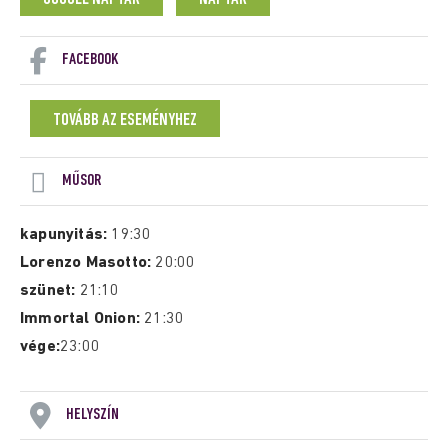
FACEBOOK
TOVÁBB AZ ESEMÉNYHEZ
MŰSOR
kapunyitás:
19:30
Lorenzo Masotto:
20:00
szünet:
21:10
Immortal Onion:
21:30
vége:
23:00
HELYSZÍN