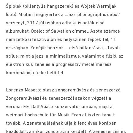
Śpiołek (billentyűs hangszerek) és Wojtek Warmijak
(dob). Miután megnyerték a „Jazz phonographic debut”
versenyt, 2017 júliusában adta ki is adták első
albumukat, Ocelot of Salvation címmel. Azóta számos
nemzetközi fesztiválon és helyszínen léptek fel, 11
országban. Zenéjükben sok – első pillantásra – távoli
stílus, mint a jazz, a minimalizmus, valamint a fúzió, az
elektronikus zene és a progresszív metál merész
kombinációja fedezhető fel.
Lorenzo Masotto olasz zongoraművész és zeneszerző.
Zongoraművéazi és zeneszerzői szakon végzett a
veronai F.E. Dall’Abaco konzervatóriumban, majd a
weimari Hochschule für Musik Franz Liszten tanult
tovább. A zenetanulásának útja kilenc éves korában
kezdődött, amikor zongorázni kezdett. A zeneszerzés és