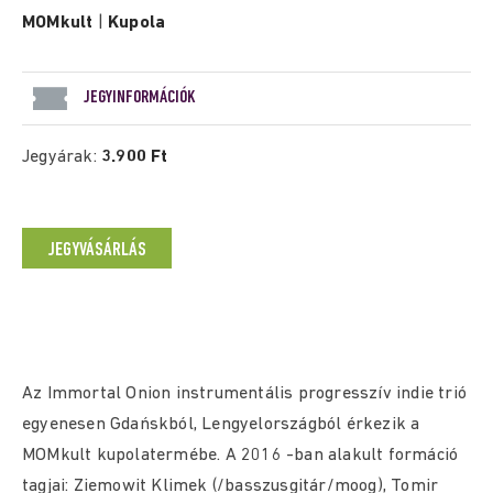
MOMkult
|
Kupola
JEGYINFORMÁCIÓK
Jegyárak:
3.900 Ft
JEGYVÁSÁRLÁS
Az Immortal Onion instrumentális progresszív indie trió
egyenesen Gdańskból, Lengyelországból érkezik a
MOMkult kupolatermébe. A 2016 -ban alakult formáció
tagjai: Ziemowit Klimek (/basszusgitár/moog), Tomir