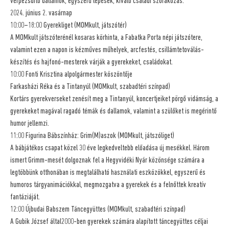
vérpezsdítő dallamok, egyszerű lépések, kiváló családi szórakozás.
2024. június 2. vasárnap
10:00–18:00 Gyerekliget (MOMkult, játszótér)
A MOMkult játszóterénél kosaras körhinta, a Fabatka Porta népi játszótere,
valamint ezen a napon is kézműves műhelyek, arcfestés, csillámtetoválás-
készítés és hajfonó-mesterek várják a gyerekeket, családokat.
10:00 Fonti Krisztina alpolgármester köszöntője
Farkasházi Réka és a Tintanyúl (MOMkult, szabadtéri színpad)
Kortárs gyerekverseket zenésít meg a Tintanyúl, koncertjeiket pörgő vidámság, a
gyerekeket magával ragadó témák és dallamok, valamint a szülőket is megérintő
humor jellemzi.
11:00 Figurina Bábszínház: Grim(M)aszok (MOMkult, játszóliget)
A bábjátékos csapat közel 30 éve legkedveltebb előadása új mesékkel. Három
ismert Grimm-mesét dolgoznak fel a Hegyvidéki Nyár közönsége számára a
legtöbbünk otthonában is megtalálható használati eszközökkel, egyszerű és
humoros tárgyanimációkkal, megmozgatva a gyerekek és a felnőttek kreatív
fantáziáját.
12:00 Újbudai Babszem Táncegyüttes (MOMkult, szabadtéri színpad)
A Gubik József által2000-ben gyerekek számára alapított táncegyüttes céljai