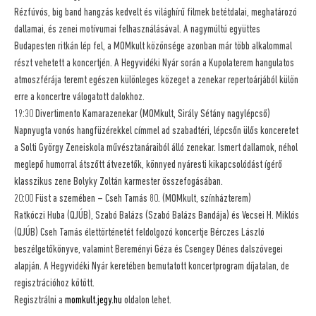
Rézfúvós, big band hangzás kedvelt és világhírű filmek betétdalai, meghatározó
dallamai, és zenei motívumai felhasználásával. A nagymúltú együttes
Budapesten ritkán lép fel, a MOMkult közönsége azonban már több alkalommal
részt vehetett a koncertjén. A Hegyvidéki Nyár során a Kupolaterem hangulatos
atmoszférája teremt egészen különleges közeget a zenekar repertoárjából külön
erre a koncertre válogatott dalokhoz.
19:30 Divertimento Kamarazenekar (MOMkult, Sirály Sétány nagylépcső)
Napnyugta vonós hangfüzérekkel címmel ad szabadtéri, lépcsőn ülős konceretet
a Solti György Zeneiskola művésztanáraiból álló zenekar. Ismert dallamok, néhol
meglepő humorral átszőtt átvezetők, könnyed nyáresti kikapcsolódást ígérő
klasszikus zene Bolyky Zoltán karmester összefogásában.
20:00 Füst a szemében – Cseh Tamás 80. (MOMkult, színházterem)
Ratkóczi Huba (QJÚB), Szabó Balázs (Szabó Balázs Bandája) és Vecsei H. Miklós
(QJÚB) Cseh Tamás élettörténetét feldolgozó koncertje Bérczes László
beszélgetőkönyve, valamint Bereményi Géza és Csengey Dénes dalszövegei
alapján. A Hegyvidéki Nyár keretében bemutatott koncertprogram díjatalan, de
regisztrációhoz kötött.
Regisztrálni a
momkult.jegy.hu
oldalon lehet.