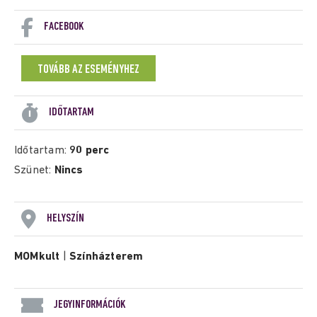
FACEBOOK
TOVÁBB AZ ESEMÉNYHEZ
IDŐTARTAM
Időtartam:
90 perc
Szünet:
Nincs
HELYSZÍN
MOMkult
|
Színházterem
JEGYINFORMÁCIÓK