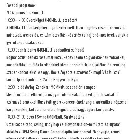
További programok:
2024. június 1. szombat
10:00–14:00 Gyerekliget (MOMkult, játszótér)
A MOMkult belső kertjében, a játszótér mellett zöld ligetes részen kézműves
műhelyek, arcfestés, csillámtetoválás-készítés és hajfonó-mesterek várják a
gyerekeket, családokat.
10:00 Bognár Szilvi (MOMkult, szabadtéri színpad)
Bognár Szilvi zenekarával már közel két évtizede ad gyerekeknek versekkel,
mondókákkal, találós kérdésekkel tűzdelt szeretetteljes, játékos és zeneileg
szuper koncerteket. Az együttes elfogadta a szervezők meghívását, az ő
koncertjükkel indul a 2024-es Hegyvidéki Nyár.
12:00 HolddalaNap Zenekar (MOMkult, szabadtéri színpad)
Mese fonalára felfűzött, a magyar folkmuzsika és a világ több sarkából
származó zenékkel illusztrált gyerekkoncert énekhangra, autentikus népzenei
hangszerekre, kobozra, citerára, hegedűre és nagybőgőre komponálva.
18:00–21:00 Street Swing (MOMkult, Sirály sétány)
Utcai közös tánc, swing, lindy hop és slow charlston-bemutató és díjtalan
oktatás a BPM Swing Dance Corner alapító táncosaival. Napnyugta, remek,