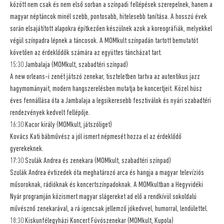
között nem csak és nem első sorban a színpadi fellépések szerepelnek, hanem a
magyar néptáncok minél szebb, pontosabb, hitelesebb tanítása. A hosszú évek
során elsajátított alapokra építkezően készülnek azok a koreográfiák, melyekkel
végül színpadra lépnek a táncosok. A MOMkult színpadán tartott bemutatót
követően az érdeklődők számára az együttes táncházat tart.
15:30 Jambalaja (MOMkult, szabadtéri színpad)
A new orleans-i zenét játszó zenekar, tiszteletben tartva az autentikus jazz
hagymományait, modern hangszerelésben mutatja be koncertjeit. Közel húsz
éves fennállása óta a Jambalaja a legsikeresebb fesztiválok és nyári szabadtéri
rendezvények kedvelt fellépője.
16:30 Kacor király (MOMkult, játszóliget)
Kovács Kati bábművész a jól ismert népmesét hozza el az érdeklődő
gyerekeknek.
17:30 Szulák Andrea és zenekara (MOMkult, szabadtéri színpad)
Szulák Andrea évtizedek óta meghatározó arca és hangja a magyar televíziós
műsoroknak, rádióknak és koncertszínpadoknak. A MOMkultban a Hegyvidéki
Nyár programján közismert magyar slágereket ad elő a rendkívül sokoldalú
művésznő zenekarával, a rá igencsak jellemző jókedvvel, humorral, lendülettel.
18:30 Kiskunfélegyházi Koncert Fúvószenekar (MOMkult, Kupola)