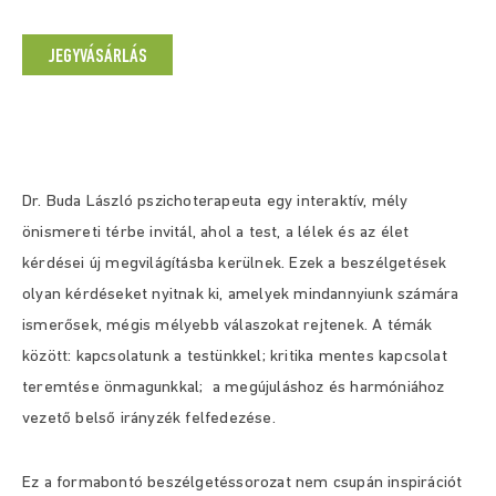
JEGYVÁSÁRLÁS
Dr. Buda László pszichoterapeuta egy interaktív, mély
önismereti térbe invitál, ahol a test, a lélek és az élet
kérdései új megvilágításba kerülnek. Ezek a beszélgetések
olyan kérdéseket nyitnak ki, amelyek mindannyiunk számára
ismerősek, mégis mélyebb válaszokat rejtenek. A témák
között: kapcsolatunk a testünkkel; kritika mentes kapcsolat
teremtése önmagunkkal; a megújuláshoz és harmóniához
vezető belső irányzék felfedezése.
Ez a formabontó beszélgetéssorozat nem csupán inspirációt