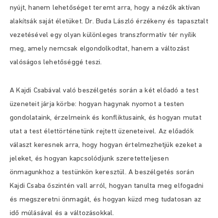
nyújt, hanem lehetőséget teremt arra, hogy a nézők aktívan
alakítsák saját életüket. Dr. Buda László érzékeny és tapasztalt
vezetésével egy olyan különleges transzformatív tér nyílik
meg, amely nemcsak elgondolkodtat, hanem a változást
valóságos lehetőséggé teszi.
A Kajdi Csabával való beszélgetés során a két előadó a test
üzeneteit járja körbe: hogyan hagynak nyomot a testen
gondolataink, érzelmeink és konfliktusaink, és hogyan mutat
utat a test élettörténetünk rejtett üzeneteivel. Az előadók
választ keresnek arra, hogy hogyan értelmezhetjük ezeket a
jeleket, és hogyan kapcsolódjunk szeretetteljesen
önmagunkhoz a testünkön keresztül. A beszélgetés során
Kajdi Csaba őszintén vall arról, hogyan tanulta meg elfogadni
és megszeretni önmagát, és hogyan küzd meg tudatosan az
idő múlásával és a változásokkal.