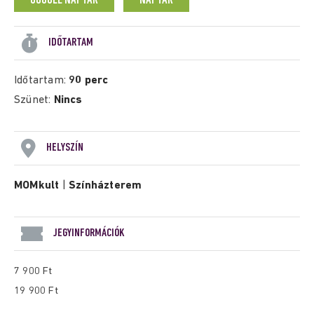
GOOGLE NAPTÁR
NAPTÁR
IDŐTARTAM
Időtartam:
90 perc
Szünet:
Nincs
HELYSZÍN
MOMkult
|
Színházterem
JEGYINFORMÁCIÓK
7 900 Ft
19 900 Ft