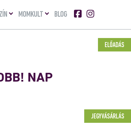
Menü
Menü
ZÍN
MOMKULT
BLOG
lenyitása
lenyitása
ELŐADÁS
OBB! NAP
JEGYVÁSÁRLÁS