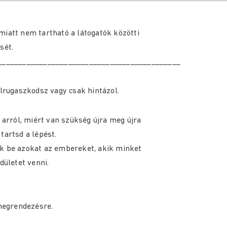
miatt nem tartható a látogatók közötti
sét.
____________________________________________
elrugaszkodsz vagy csak hintázol.
 arról, miért van szükség újra meg újra
tartsd a lépést.
uk be azokat az embereket, akik minket
ületet venni.
megrendezésre.