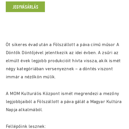
JEGYVÁSÁRLÁS
Öt sikeres évad után a Fölszállott a páva című műsor A
Döntők Döntőjével jelentkezik az idei évben. A zsűri az
elmúlt évek legjobb produkcióit hívta vissza, akik ismét
négy kategóriában versenyeznek – a döntés viszont
immár a nézőkön múlik.
A MOM Kulturális Központ ismét megrendezi a mezőny
legjobbjaiból a Fölszállott a páva gálát a Magyar Kultúra
Napja alkalmából.
Fellépőink lesznek: