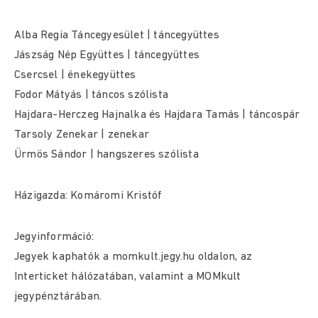
Alba Regia Táncegyesület | táncegyüttes
Jászság Nép Együttes | táncegyüttes
Csercsel | énekegyüttes
Fodor Mátyás | táncos szólista
Hajdara-Herczeg Hajnalka és Hajdara Tamás | táncospár
Tarsoly Zenekar | zenekar
Ürmös Sándor | hangszeres szólista
Házigazda: Komáromi Kristóf
Jegyinformáció:
Jegyek kaphatók a momkult.jegy.hu oldalon, az
Interticket hálózatában, valamint a MOMkult
jegypénztárában.