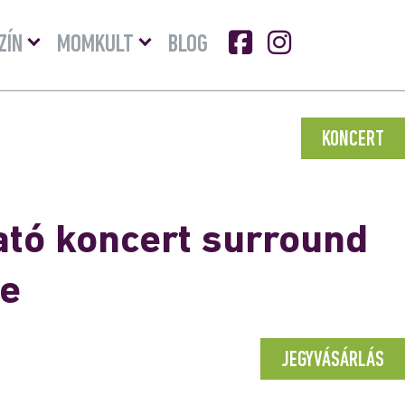
Menü
Menü
ZÍN
MOMKULT
BLOG
lenyitása
lenyitása
KONCERT
tó koncert surround
be
JEGYVÁSÁRLÁS