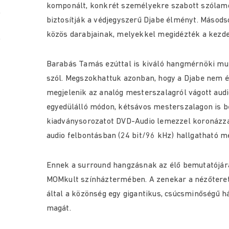
komponált, konkrét személyekre szabott szólam
biztosítják a védjegyszerű Djabe élményt. Másod
közös darabjainak, melyekkel megidézték a kezde
Barabás Tamás ezúttal is kiváló hangmérnöki mun
szól. Megszokhattuk azonban, hogy a Djabe nem é
megjelenik az analóg mesterszalagról vágott audi
egyedülálló módon, kétsávos mesterszalagon is b
kiadványsorozatot DVD-Audio lemezzel koronázza 
audio felbontásban (24 bit/96 kHz) hallgatható m
Ennek a surround hangzásnak az élő bemutatójár
MOMkult színháztermében. A zenekar a nézőteret 
által a közönség egy gigantikus, csúcsminőségű h
magát.