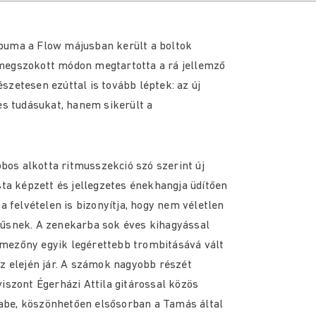
buma a Flow májusban került a boltok
 megszokott módon megtartotta a rá jellemző
zetesen ezúttal is tovább léptek: az új
 tudásukat, hanem sikerült a
os alkotta ritmusszekció szó szerint új
sta képzett és jellegzetes énekhangja üdítően
a felvételen is bizonyítja, hogy nem véletlen
yűsnek. A zenekarba sok éves kihagyással
mezőny egyik legérettebb trombitásává vált
az elején jár. A számok nagyobb részét
zont Égerházi Attila gitárossal közös
abe, köszönhetően elsősorban a Tamás által