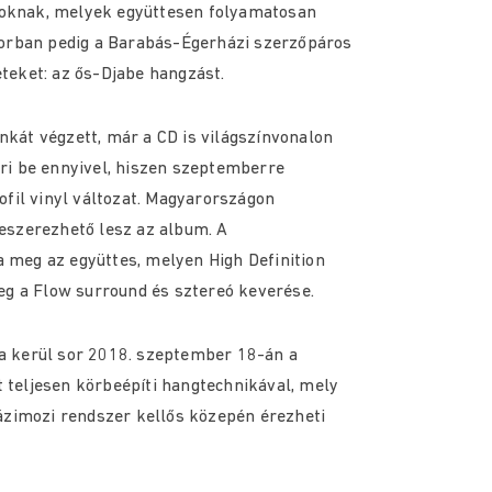
oknak, melyek együttesen folyamatosan
sorban pedig a Barabás-Égerházi szerzőpáros
teket: az ős-Djabe hangzást.
kát végzett, már a CD is világszínvonalon
ri be ennyivel, hiszen szeptemberre
ofil vinyl változat. Magyarországon
eszerezhető lesz az album. A
meg az együttes, melyen High Definition
eg a Flow surround és sztereó keverése.
a kerül sor 2018. szeptember 18-án a
teljesen körbeépíti hangtechnikával, mely
ázimozi rendszer kellős közepén érezheti