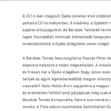
A 2016-ban megújult Djabe zenekar első stúdióal
polcaira CD formátumban. A kiadvány a Djabétól
sajátos stílusjegyeket, de Barabás Tamásék termés
tagok hozzáadták nemcsak kiemelkedő hangszeres
továbbépíteniük a Djabe jellegzetes zenei világát.
A Barabás Tamás basszusgitáros Kaszás Péter dob
alapokra helyezte a teljes megszólalást. A vokali
és frissen hat a Djabe világában. Nagy János ezen 
tartják az egyik legkiemelkedőbb magyar billent
visszatért Koós-Hutás Áron napjainkra a magyar 
és érezhetően felfelé ívelő pályájának még csak 
Barabás Tamás komponálta, három szerzemény vis
munka. A Flow album összhatása hamisítatlan Dj