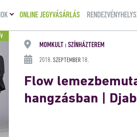
Menü
MOK
ONLINE JEGYVÁSÁRLÁS
RENDEZVÉNYHELYS
lenyitása
ÍV
MOMKULT
SZÍNHÁZTEREM
|
2018. SZEPTEMBER 18.
Flow lemezbemuta
hangzásban | Dja