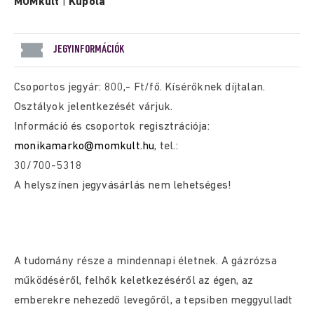
MOMkult
|
Kupola
JEGYINFORMÁCIÓK
Csoportos jegyár: 800,- Ft/fő. Kísérőknek díjtalan.
Osztályok jelentkezését várjuk.
Információ és csoportok regisztrációja:
monikamarko@momkult.hu
, tel.:
30/700-5318
A helyszínen jegyvásárlás nem lehetséges!
A tudomány része a mindennapi életnek. A gázrózsa
működéséről, felhők keletkezéséről az égen, az
emberekre nehezedő levegőről, a tepsiben meggyulladt