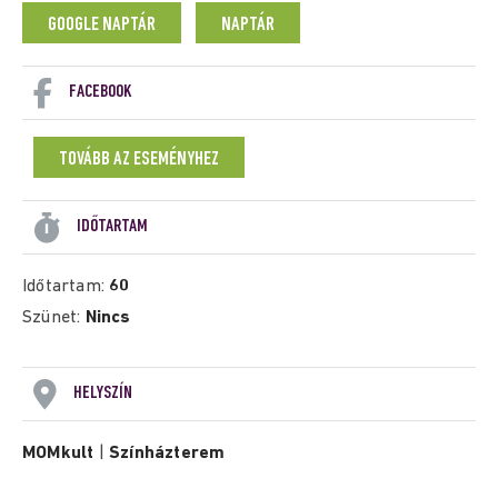
GOOGLE NAPTÁR
NAPTÁR
FACEBOOK
TOVÁBB AZ ESEMÉNYHEZ
IDŐTARTAM
Időtartam:
60
Szünet:
Nincs
HELYSZÍN
MOMkult
|
Színházterem