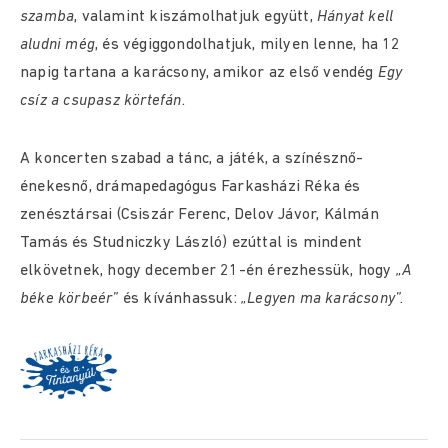
szamba
, valamint kiszámolhatjuk együtt,
Hányat kell
aludni még
, és végiggondolhatjuk, milyen lenne, ha 12
napig tartana a karácsony, amikor az első vendég
Egy
csíz a csupasz körtefán
.
A koncerten szabad a tánc, a játék, a színésznő-
énekesnő, drámapedagógus Farkasházi Réka és
zenésztársai (Csiszár Ferenc, Delov Jávor, Kálmán
Tamás és Studniczky László) ezúttal is mindent
elkövetnek, hogy december 21-én érezhessük, hogy
„A
béke körbeér”
és kívánhassuk:
„Legyen ma karácsony”.