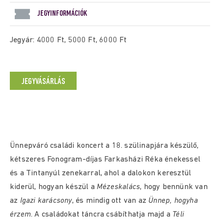
JEGYINFORMÁCIÓK
Jegyár: 4000 Ft, 5000 Ft, 6000 Ft
JEGYVÁSÁRLÁS
Ünnepváró családi koncert a 18. szülinapjára készülő,
kétszeres Fonogram-díjas Farkasházi Réka énekessel
és a Tintanyúl zenekarral, ahol a dalokon keresztül
kiderül, hogyan készül a
Mézeskalács
, hogy bennünk van
az
Igazi karácsony
, és mindig ott van az
Ünnep, hogyha
érzem
. A családokat táncra csábíthatja majd a
Téli