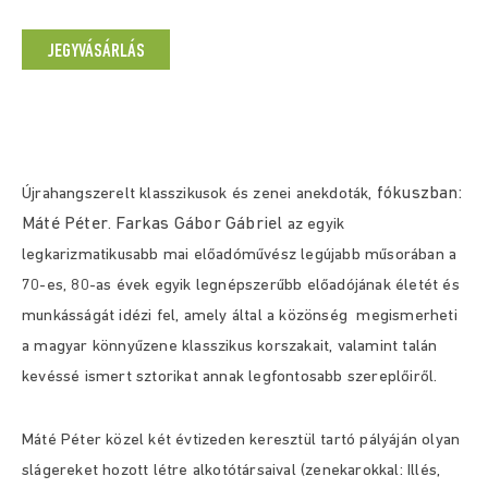
JEGYVÁSÁRLÁS
fókuszban:
Újrahangszerelt klasszikusok és zenei anekdoták,
Máté Péter
Farkas Gábor Gábriel
.
az egyik
legkarizmatikusabb mai előadóművész legújabb műsorában a
70-es, 80-as évek egyik legnépszerűbb előadójának életét és
munkásságát idézi fel, amely által a közönség megismerheti
a magyar könnyűzene klasszikus korszakait, valamint talán
kevéssé ismert sztorikat annak legfontosabb szereplőiről.
Máté Péter közel két évtizeden keresztül tartó pályáján olyan
slágereket hozott létre alkotótársaival (zenekarokkal: Illés,