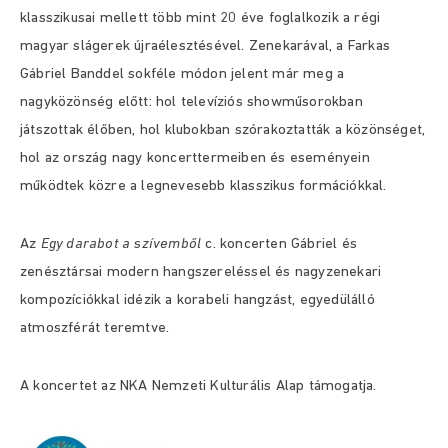
klasszikusai mellett több mint 20 éve foglalkozik a régi
magyar slágerek újraélesztésével. Zenekarával, a Farkas
Gábriel Banddel sokféle módon jelent már meg a
nagyközönség előtt: hol televíziós showműsorokban
játszottak élőben, hol klubokban szórakoztatták a közönséget,
hol az ország nagy koncerttermeiben és eseményein
működtek közre a legnevesebb klasszikus formációkkal.
Az
Egy darabot a szívemből
c. koncerten Gábriel és
zenésztársai modern hangszereléssel és nagyzenekari
kompozíciókkal idézik a korabeli hangzást, egyedülálló
atmoszférát teremtve.
A koncertet az NKA Nemzeti Kulturális Alap támogatja.