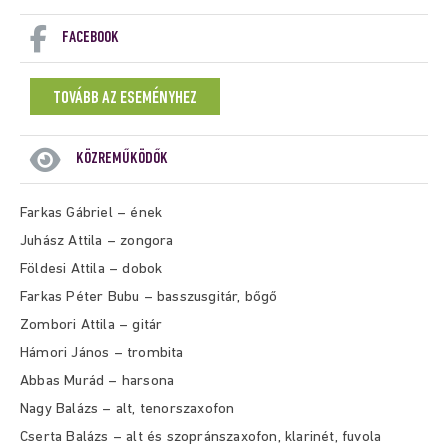
FACEBOOK
TOVÁBB AZ ESEMÉNYHEZ
KÖZREMŰKÖDŐK
Farkas Gábriel – ének
Juhász Attila – zongora
Földesi Attila – dobok
Farkas Péter Bubu – basszusgitár, bőgő
Zombori Attila – gitár
Hámori János – trombita
Abbas Murád – harsona
Nagy Balázs – alt, tenorszaxofon
Cserta Balázs – alt és szopránszaxofon, klarinét, fuvola