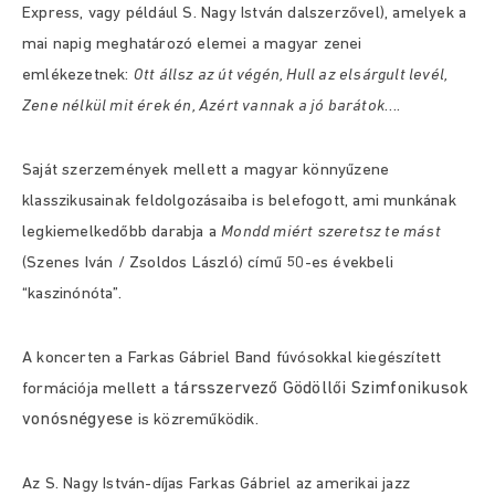
Express, vagy például S. Nagy István dalszerzővel), amelyek a
mai napig meghatározó elemei a magyar zenei
emlékezetnek:
Ott állsz az út végén, Hull az elsárgult levél,
Zene nélkül mit érek én, Azért vannak a jó barátok
….
Saját szerzemények mellett a magyar könnyűzene
klasszikusainak feldolgozásaiba is belefogott, ami munkának
legkiemelkedőbb darabja a
Mondd miért szeretsz te mást
(Szenes Iván / Zsoldos László) című 50-es évekbeli
“kaszinónóta”.
A koncerten a Farkas Gábriel Band fúvósokkal kiegészített
társszervező Gödöllői Szimfonikusok
formációja mellett a
vonósnégyese
is közreműködik.
Az S. Nagy István-díjas Farkas Gábriel az amerikai jazz