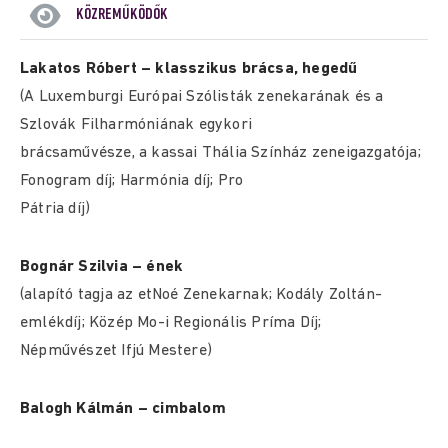
KÖZREMŰKÖDŐK
Lakatos Róbert – klasszikus brácsa, hegedű
(A Luxemburgi Európai Szólisták zenekarának és a
Szlovák Filharmóniának egykori
brácsaművésze, a kassai Thália Színház zeneigazgatója;
Fonogram díj; Harmónia díj; Pro
Pátria díj)
Bognár Szilvia – ének
(alapító tagja az etNoé Zenekarnak; Kodály Zoltán-
emlékdíj; Közép Mo-i Regionális Príma Díj;
Népművészet Ifjú Mestere)
Balogh Kálmán – cimbalom