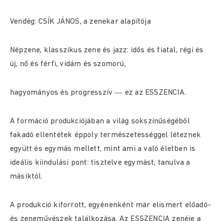
Vendég: CSÍK JÁNOS, a zenekar alapítója
Népzene, klasszikus zene és jazz: idős és fiatal, régi és
új, nő és férfi, vidám és szomorú,
hagyományos és progresszív ― ez az ESSZENCIA.
A formáció produkciójában a világ sokszínűségéből
fakadó ellentétek éppoly természetességgel léteznek
együtt és egymás mellett, mint ami a való életben is
ideális kiindulási pont: tisztelve egymást, tanulva a
másiktól.
A produkció kiforrott, egyénenként már elismert előadó-
és zeneművészek találkozása. Az ESSZENCIA zenéje a