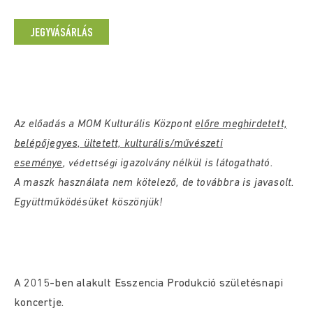
JEGYVÁSÁRLÁS
Az előadás a MOM Kulturális Központ
előre meghirdetett,
belépőjegyes, ültetett, kulturális/művészeti
eseménye
,
igazolvány nélkül is látogatható.
védettségi
A maszk használata nem kötelező, de továbbra is javasolt.
Együttműködésüket köszönjük!
A 2015-ben alakult Esszencia Produkció születésnapi
koncertje.