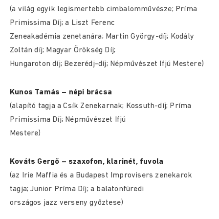
(a világ egyik legismertebb cimbalomművésze; Príma
Primissima Díj; a Liszt Ferenc
Zeneakadémia zenetanára; Martin György-díj; Kodály
Zoltán díj; Magyar Örökség Díj;
Hungaroton díj; Bezerédj-díj; Népművészet Ifjú Mestere)
Kunos Tamás – népi brácsa
(alapító tagja a Csík Zenekarnak; Kossuth-díj; Príma
Primissima Díj; Népművészet Ifjú
Mestere)
Kováts Gergő – szaxofon, klarinét, fuvola
(az Irie Maffia és a Budapest Improvisers zenekarok
tagja; Junior Príma Díj; a balatonfüredi
országos jazz verseny győztese)