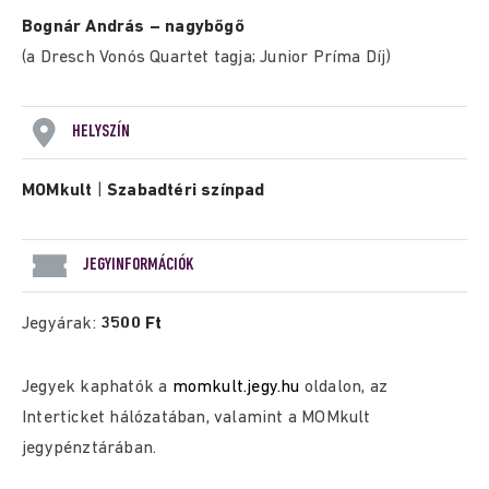
Bognár András – nagybőgő
(a Dresch Vonós Quartet tagja; Junior Príma Díj)
HELYSZÍN
MOMkult
|
Szabadtéri színpad
JEGYINFORMÁCIÓK
Jegyárak:
3500 Ft
Jegyek kaphatók a
momkult.jegy.hu
oldalon, az
Interticket hálózatában, valamint a MOMkult
jegypénztárában.