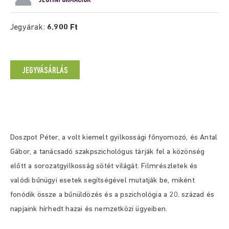
Jegyárak:
6.900 Ft
JEGYVÁSÁRLÁS
Doszpot Péter, a volt kiemelt gyilkossági főnyomozó, és Antal
Gábor, a tanácsadó szakpszichológus tárják fel a közönség
előtt a sorozatgyilkosság sötét világát. Filmrészletek és
valódi bűnügyi esetek segítségével mutatják be, miként
fonódik össze a bűnüldözés és a pszichológia a 20. század és
napjaink hírhedt hazai és nemzetközi ügyeiben.