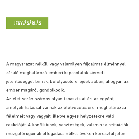
JEGYVÁSÁRLÁS
A magyarázat nélkül, vagy valamilyen fájdalmas élménnyel
záruló meghatározó emberi kapcsolatok kiemelt
jelentőséggel bírnak, befolyásoló erejűek abban, ahogyan az
ember magáról gondolkodik.
Az élet során számos olyan tapasztalat éri az egyént,
amelyek hatással vannak az életvezetésére, meghatározza
félelmeit vagy vágyait, illetve egyes helyzetekre való
reakcióját. A konfliktusok, veszteségek, valamint a szituációk
mozgatórugóinak elfogadása nélkül éveken keresztül jelen