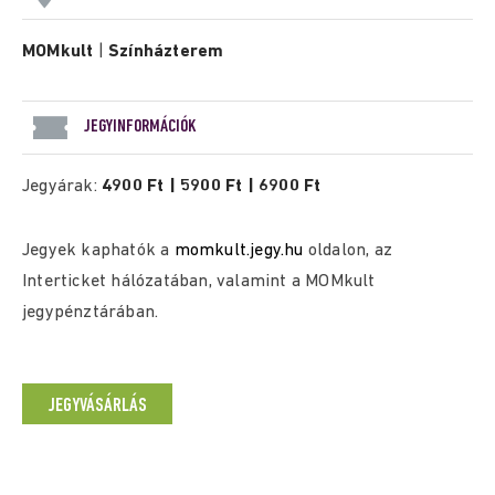
MOMkult
|
Színházterem
JEGYINFORMÁCIÓK
Jegyárak:
4900 Ft | 5900 Ft | 6900 Ft
Jegyek kaphatók a
momkult.jegy.hu
oldalon, az
Interticket hálózatában, valamint a MOMkult
jegypénztárában.
JEGYVÁSÁRLÁS