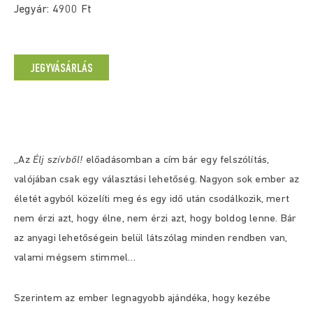
Jegyár: 4900 Ft
JEGYVÁSÁRLÁS
,,Az
Élj szívből!
előadásomban a cím bár egy felszólítás,
valójában csak egy választási lehetőség. Nagyon sok ember az
életét agyból közelíti meg és egy idő után csodálkozik, mert
nem érzi azt, hogy élne, nem érzi azt, hogy boldog lenne. Bár
az anyagi lehetőségein belül látszólag minden rendben van,
valami mégsem stimmel…
Szerintem az ember legnagyobb ajándéka, hogy kezébe