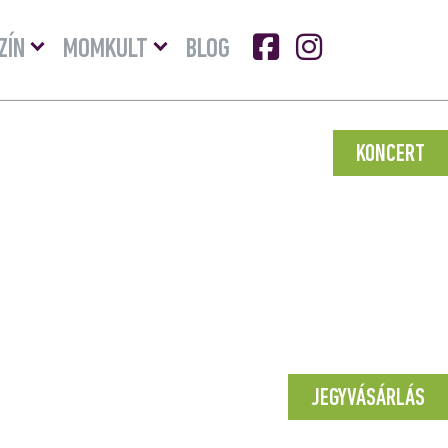
Menü
Menü
ZÍN
MOMKULT
BLOG
lenyitása
lenyitása
KONCERT
JEGYVÁSÁRLÁS