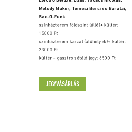
Electro Deluxe, Éliás, Takács Nikolas,
Melody Maker, Temesi Berci és Barátai,
Sax-O-Funk
színházterem földszint (álló)+ kültér:
15000 Ft
színházterem karzat (ülőhelyek)+ kültér:
23000 Ft
kültér – gasztro sétáló jegy: 6500 Ft
JEGYVÁSÁRLÁS