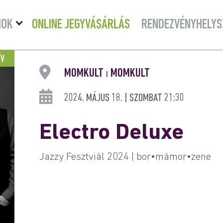
Menü
MOK
ONLINE JEGYVÁSÁRLÁS
RENDEZVÉNYHELYS
lenyitása
ÍV
MOMKULT
MOMKULT
|
2024. MÁJUS 18. | SZOMBAT 21:30
Electro Deluxe
Jazzy Fesztviál 2024 | bor•mámor•zene