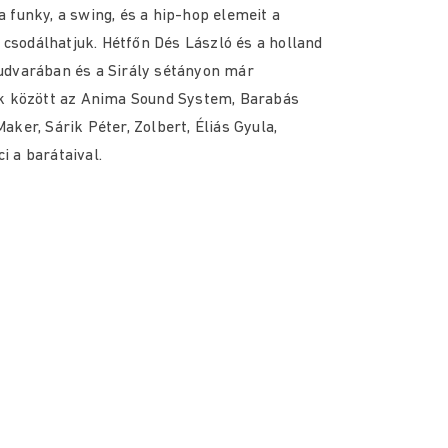
 a funky, a swing, és a hip-hop elemeit a
t csodálhatjuk. Hétfőn Dés László és a holland
udvarában és a Sirály sétányon már
ek között az Anima Sound System, Barabás
ker, Sárik Péter, Zolbert, Éliás Gyula,
 a barátaival.