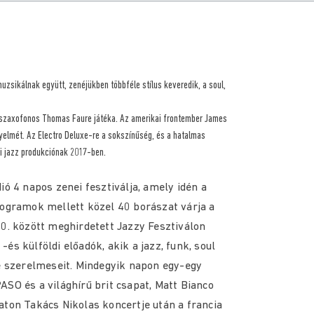
uzsikálnak együtt, zenéjükben többféle stílus keveredik, a soul,
 szaxofonos Thomas Faure játéka. Az amerikai frontember James
gyelmét. Az Electro Deluxe-re a sokszínűség, és a hatalmas
ai jazz produkciónak 2017-ben.
dió 4 napos zenei fesztiválja, amely idén a
rogramok mellett közel 40 borászat várja a
20. között meghirdetett Jazzy Fesztiválon
s külföldi előadók, akik a jazz, funk, soul
ne szerelmeseit. Mindegyik napon egy-egy
SO és a világhírű brit csapat, Matt Bianco
aton Takács Nikolas koncertje után a francia