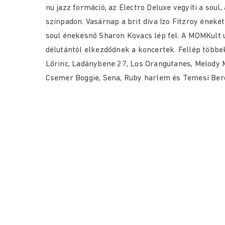
nu jazz formáció, az Electro Deluxe vegyíti a soul,
színpadon. Vasárnap a brit díva Izo Fitzroy éneké
soul énekesnő Sharon Kovacs lép fel. A MOMKult 
délutántól elkezdődnek a koncertek. Fellép több
Lőrinc, Ladánybene 27, Los Orangutanes, Melody Ma
Csemer Boggie, Sena, Ruby harlem és Temesi Berci