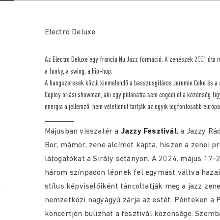
Electro Deluxe
Az Electro Deluxe egy francia Nu Jazz formáció. A zenészek 2001 óta m
a funky, a swing, a hip-hop.
A hangszeresek közül kiemelendő a basszusgitáros Jeremie Coke és a
Copley óriási showman, aki egy pillanatra sem engedi el a közönség fi
energia a jellemző, nem véletlenül tartják az egyik legfontosabb európ
__________
Májusban visszatér a
Jazzy Fesztivál
, a Jazzy Rá
Bor, mámor, zene alcímet kapta, hiszen a zenei p
látogatókat a Sirály sétányon. A 2024. május 17-
három színpadon lépnek fel egymást váltva hazai -é
stílus képviselőiként táncoltatják meg a jazz ze
nemzetközi nagyágyú zárja az estét. Pénteken a PA
koncertjén bulizhat a fesztivál közönsége. Szomb